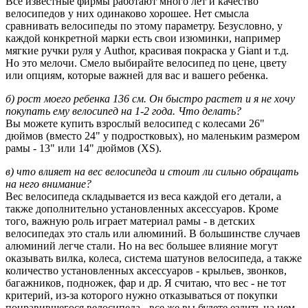
Все известные фирмы работают много лет и качество
велосипедов у них одинаково хорошее. Нет смысла
сравнивать велосипеды по этому параметру. Безусловно, у
каждой конкретной марки есть свои изюминки, например
мягкие ручки руля у Author, красивая покраска у Giant и т.д.
Но это мелочи. Смело выбирайте велосипед по цене, цвету
или опциям, которые важней для вас и вашего ребенка.
б) рост моего ребенка 136 см. Он быстро растет и я не хочу
покупать ему велосипед на 1-2 года. Что делать?
Вы можете купить взрослый велосипед с колесами 26"
дюймов (вместо 24" у подростковых), но маленьким размером
рамы - 13" или 14" дюймов (XS).
в) что влияет на вес велосипеда и стоит ли сильно обращать
на него внимание?
Вес велосипеда складывается из веса каждой его детали, а
также дополнительно установленных аксессуаров. Кроме
того, важную роль играет материал рамы - в детских
велосипедах это сталь или алюминий. В большинстве случаев
алюминий легче стали. Но на вес большее влияние могут
оказывать вилка, колеса, система шатунов велосипеда, а также
количество установленных аксессуаров - крыльев, звонков,
багажников, подножек, фар и др. Я считаю, что вес - не тот
критерий, из-за которого нужно отказываться от покупки
понравившегося велосипеда - все же вы будете ездить на нем,