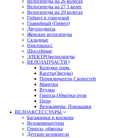
Велосипеды на 26 колесах
Велосипеды на 27,5 колес
Велосипеды на 29 колесах
Гибрид и городской
Гравийный (Гревел)
Двухподвесы
Женские велосипеды
Складные
Циклокросс
Шоссейные
ЭЛЕКТРОвелосипеды
ВЕЛОЗАПЧАСТИ
Колодки торм.
Касеты(Звезды)
Переключатели Скоростей
Манетки
Втулки
Грипсы,Обмотки руля
Цепи
Велокамеры, Покрышки
ВЕЛОАКСЕССУАРЫ
Багажники и корзины
Велокомпьютеры
Грипсы, обмотка
Детские велокресла