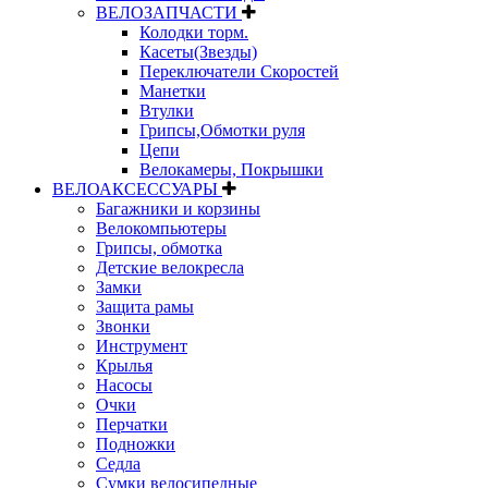
ВЕЛОЗАПЧАСТИ
Колодки торм.
Касеты(Звезды)
Переключатели Скоростей
Манетки
Втулки
Грипсы,Обмотки руля
Цепи
Велокамеры, Покрышки
ВЕЛОАКСЕССУАРЫ
Багажники и корзины
Велокомпьютеры
Грипсы, обмотка
Детские велокресла
Замки
Защита рамы
Звонки
Инструмент
Крылья
Насосы
Очки
Перчатки
Подножки
Седла
Сумки велосипедные