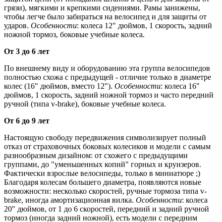
грязи), мягкими и крепкими сидениями. Рамы занижены,
чтобы легче было забираться на велосипед и для защиты от
ударов.
Особенности
: колеса 12" дюймов, 1 скорость, задний
ножной тормоз, боковые учебные колеса.
От 3 до 6 лет
По внешнему виду и оборудованию эта группа велосипедов
полностью схожа с предыдущей - отличие только в диаметре
колес (16" дюймов, вместо 12").
Особенности
: колеса 16"
дюймов, 1 скорость, задний ножной тормоз и часто передний
ручной (типа v-brake), боковые учебные колеса.
От 6 до 9 лет
Настоящую свободу передвижения символизирует полный
отказ от страховочных боковых колесиков и модели с самым
разнообразным дизайном: от схожего с предыдущими
группами, до "уменьшенных копий" горных и круизеров.
Фактически взрослые велосипеды, только в миниатюре ;)
Благодаря колесам большего диаметра, появляются новые
возможности: несколько скоростей, ручные тормоза типа v-
brake, иногда амортизационная вилка.
Особенности
: колеса
20" дюймов, от 1 до 6 скоростей, передний и задний ручной
тормоз (иногда задний ножной), есть модели с передним