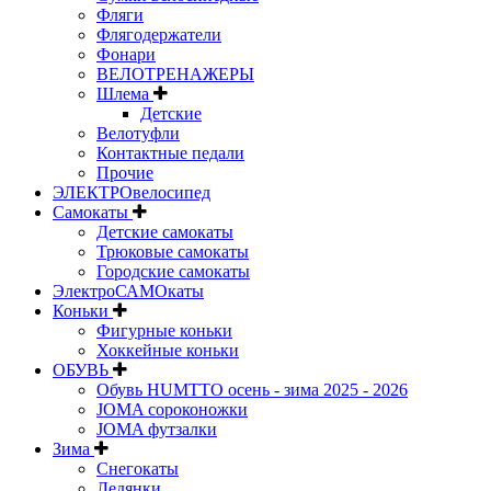
Фляги
Флягодержатели
Фонари
ВЕЛОТРЕНАЖЕРЫ
Шлема
Детские
Велотуфли
Контактные педали
Прочие
ЭЛЕКТРОвелосипед
Самокаты
Детские самокаты
Трюковые самокаты
Городские самокаты
ЭлектроСАМОкаты
Коньки
Фигурные коньки
Хоккейные коньки
ОБУВЬ
Обувь HUMTTO осень - зима 2025 - 2026
JOMA сороконожки
JOMA футзалки
Зима
Снегокаты
Ледянки