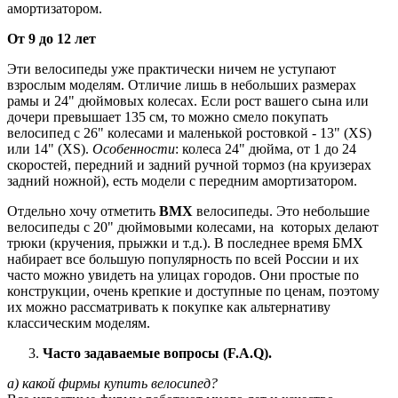
амортизатором.
От 9 до 12 лет
Эти велосипеды уже практически ничем не уступают
взрослым моделям. Отличие лишь в небольших размерах
рамы и 24" дюймовых колесах. Если рост вашего сына или
дочери превышает 135 см, то можно смело покупать
велосипед с 26" колесами и маленькой ростовкой - 13" (XS)
или 14" (XS).
Особенности
: колеса 24" дюйма, от 1 до 24
скоростей, передний и задний ручной тормоз (на круизерах
задний ножной), есть модели с передним амортизатором.
Отдельно хочу отметить
BMX
велосипеды. Это небольшие
велосипеды с 20" дюймовыми колесами, на которых делают
трюки (кручения, прыжки и т.д.). В последнее время БМХ
набирает все большую популярность по всей России и их
часто можно увидеть на улицах городов. Они простые по
конструкции, очень крепкие и доступные по ценам, поэтому
их можно рассматривать к покупке как альтернативу
классическим моделям.
Часто задаваемые вопросы (F.A.Q).
а) какой фирмы купить велосипед?