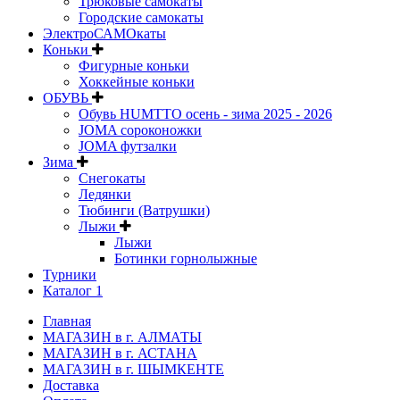
Трюковые самокаты
Городские самокаты
ЭлектроСАМОкаты
Коньки
Фигурные коньки
Хоккейные коньки
ОБУВЬ
Обувь HUMTTO осень - зима 2025 - 2026
JOMA сороконожки
JOMA футзалки
Зима
Снегокаты
Ледянки
Тюбинги (Ватрушки)
Лыжи
Лыжи
Ботинки горнолыжные
Турники
Каталог 1
Главная
МАГАЗИН в г. АЛМАТЫ
МАГАЗИН в г. АСТАНА
МАГАЗИН в г. ШЫМКЕНТЕ
Доставка