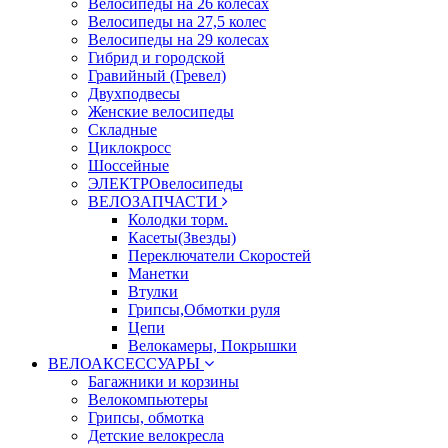
Велосипеды на 26 колесах
Велосипеды на 27,5 колес
Велосипеды на 29 колесах
Гибрид и городской
Гравийный (Гревел)
Двухподвесы
Женские велосипеды
Складные
Циклокросс
Шоссейные
ЭЛЕКТРОвелосипеды
ВЕЛОЗАПЧАСТИ
Колодки торм.
Касеты(Звезды)
Переключатели Скоростей
Манетки
Втулки
Грипсы,Обмотки руля
Цепи
Велокамеры, Покрышки
ВЕЛОАКСЕССУАРЫ
Багажники и корзины
Велокомпьютеры
Грипсы, обмотка
Детские велокресла