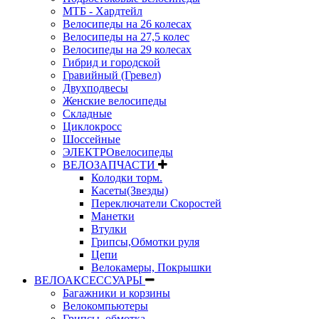
МТБ - Хардтейл
Велосипеды на 26 колесах
Велосипеды на 27,5 колес
Велосипеды на 29 колесах
Гибрид и городской
Гравийный (Гревел)
Двухподвесы
Женские велосипеды
Складные
Циклокросс
Шоссейные
ЭЛЕКТРОвелосипеды
ВЕЛОЗАПЧАСТИ
Колодки торм.
Касеты(Звезды)
Переключатели Скоростей
Манетки
Втулки
Грипсы,Обмотки руля
Цепи
Велокамеры, Покрышки
ВЕЛОАКСЕССУАРЫ
Багажники и корзины
Велокомпьютеры
Грипсы, обмотка