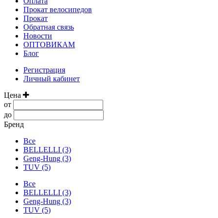
Оплата
Прокат велосипедов
Прокат
Обратная связь
Новости
ОПТОВИКАМ
Блог
Регистрация
Личный кабинет
Цена
от
до
Бренд
Все
BELLELLI (3)
Geng-Hung (3)
TUV (5)
Все
BELLELLI (3)
Geng-Hung (3)
TUV (5)