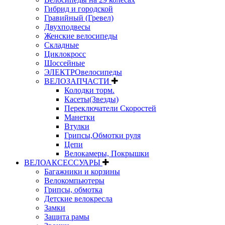
Гибрид и городской
Гравийный (Гревел)
Двухподвесы
Женские велосипеды
Складные
Циклокросс
Шоссейные
ЭЛЕКТРОвелосипеды
ВЕЛОЗАПЧАСТИ
Колодки торм.
Касеты(Звезды)
Переключатели Скоростей
Манетки
Втулки
Грипсы,Обмотки руля
Цепи
Велокамеры, Покрышки
ВЕЛОАКСЕССУАРЫ
Багажники и корзины
Велокомпьютеры
Грипсы, обмотка
Детские велокресла
Замки
Защита рамы