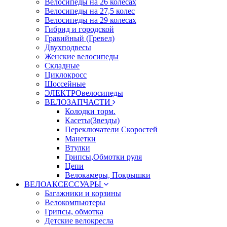
Велосипеды на 26 колесах
Велосипеды на 27,5 колес
Велосипеды на 29 колесах
Гибрид и городской
Гравийный (Гревел)
Двухподвесы
Женские велосипеды
Складные
Циклокросс
Шоссейные
ЭЛЕКТРОвелосипеды
ВЕЛОЗАПЧАСТИ
Колодки торм.
Касеты(Звезды)
Переключатели Скоростей
Манетки
Втулки
Грипсы,Обмотки руля
Цепи
Велокамеры, Покрышки
ВЕЛОАКСЕССУАРЫ
Багажники и корзины
Велокомпьютеры
Грипсы, обмотка
Детские велокресла