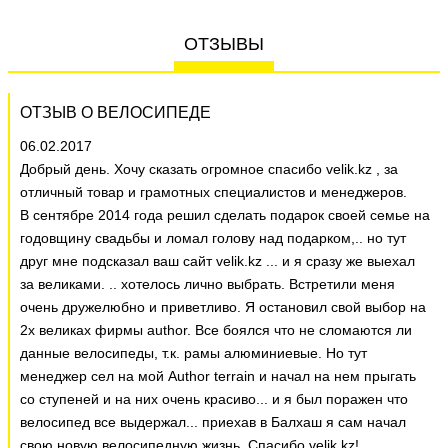
ОТЗЫВЫ
ОТЗЫВ О ВЕЛОСИПЕДЕ
06.02.2017
Добрый день. Хочу сказать огромное спасибо velik.kz , за
отличный товар и грамотных специалистов и менеджеров.
В сентябре 2014 года решил сделать подарок своей семье на
годовщину свадьбы и ломал голову над подарком,.. но тут
друг мне подсказал ваш сайт velik.kz ... и я сразу же выехал
за великами. .. хотелось лично выбрать. Встретили меня
очень дружелюбно и приветливо. Я остановил свой выбор на
2х великах фирмы author. Все боялся что не сломаются ли
данные велосипеды, т.к. рамы алюминиевые. Но тут
менеджер сел на мой Author terrain и начал на нем прыгать
со ступеней и на них очень красиво... и я был поражен что
велосипед все выдержал... приехав в Балхаш я сам начал
свою новую велосипедную жизнь. Спасибо velik.kz!