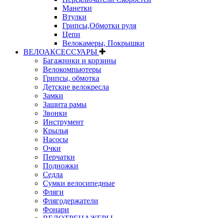
Манетки
Втулки
Грипсы,Обмотки руля
Цепи
Велокамеры, Покрышки
ВЕЛОАКСЕССУАРЫ
Багажники и корзины
Велокомпьютеры
Грипсы, обмотка
Детские велокресла
Замки
Защита рамы
Звонки
Инструмент
Крылья
Насосы
Очки
Перчатки
Подножки
Седла
Сумки велосипедные
Фляги
Флягодержатели
Фонари