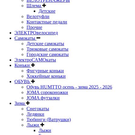
ВЕЛОТРЕНАЖЕРЫ
Шлема
Детские
Велотуфли
Контактные педали
Прочие
ЭЛЕКТРОвелосипед
Самокаты
Детские самокаты
Трюковые самокаты
Городские самокаты
ЭлектроСАМОкаты
Коньки
Фигурные коньки
Хоккейные коньки
ОБУВЬ
Обувь HUMTTO осень - зима 2025 - 2026
JOMA сороконожки
JOMA футзалки
Зима
Снегокаты
Ледянки
Тюбинги (Ватрушки)
Лыжи
Лыжи