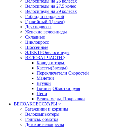
Велосипеды на 26 колесах
Велосипеды на 27,5 колес
Велосипеды на 29 колесах
Гибрид и городской
Гравийный (Гревел)
Двухподвесы
Женские велосипеды
Складные
Циклокросс
Шоссейные
ЭЛЕКТРОвелосипеды
ВЕЛОЗАПЧАСТИ
Колодки торм.
Касеты(Звезды)
Переключатели Скоростей
Манетки
Втулки
Грипсы,Обмотки руля
Цепи
Велокамеры, Покрышки
ВЕЛОАКСЕССУАРЫ
Багажники и корзины
Велокомпьютеры
Грипсы, обмотка
Детские велокресла