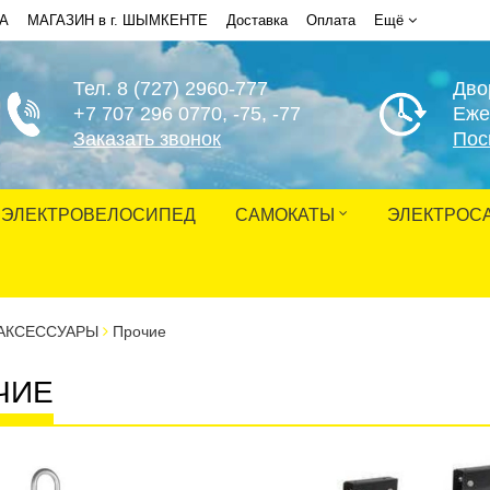
НА
МАГАЗИН в г. ШЫМКЕНТЕ
Доставка
Оплата
Ещё
Тел. 8 (727) 2960-777
Дво
+7 707 296 0770
, -75, -77
Еже
Заказать звонок
Пос
ЭЛЕКТРОВЕЛОСИПЕД
САМОКАТЫ
ЭЛЕКТРОС
АКСЕССУАРЫ
Прочие
ЧИЕ