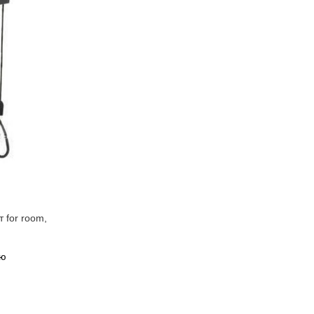
 for room,
ию