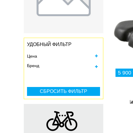
УДОБНЫЙ ФИЛЬТР
Цена
Бренд
5 900 
Все
M-WAVE (1)
Odyssey (3)
VELO (8)