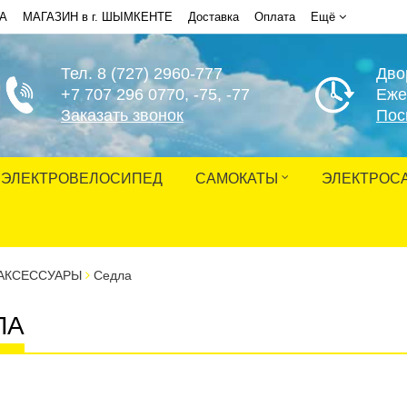
НА
МАГАЗИН в г. ШЫМКЕНТЕ
Доставка
Оплата
Ещё
Тел. 8 (727) 2960-777
Дво
+7 707 296 0770
, -75, -77
Еже
Заказать звонок
Пос
ЭЛЕКТРОВЕЛОСИПЕД
САМОКАТЫ
ЭЛЕКТРОС
АКСЕССУАРЫ
Седла
ЛА