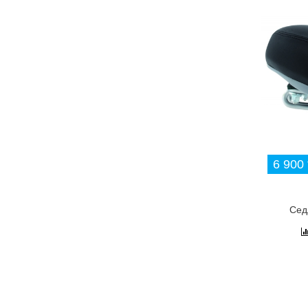
6 900 
Сед