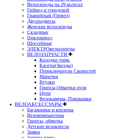
Велосипеды на 29 колесах
Гибрид и городской
Гравийный (Гревел)
Двухподвесы
Женские велосипеды
Складные
Циклокросс
Шоссейные
ЭЛЕКТРОвелосипеды
ВЕЛОЗАПЧАСТИ
Колодки торм.
Касеты(Звезды)
Переключатели Скоростей
Манетки
Втулки
Грипсы,Обмотки руля
Цепи
Велокамеры, Покрышки
ВЕЛОАКСЕССУАРЫ
Багажники и корзины
Велокомпьютеры
Грипсы, обмотка
Детские велокресла
Замки
Защита рамы