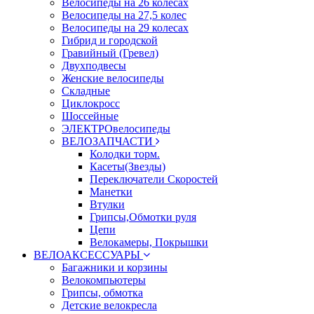
Велосипеды на 26 колесах
Велосипеды на 27,5 колес
Велосипеды на 29 колесах
Гибрид и городской
Гравийный (Гревел)
Двухподвесы
Женские велосипеды
Складные
Циклокросс
Шоссейные
ЭЛЕКТРОвелосипеды
ВЕЛОЗАПЧАСТИ
Колодки торм.
Касеты(Звезды)
Переключатели Скоростей
Манетки
Втулки
Грипсы,Обмотки руля
Цепи
Велокамеры, Покрышки
ВЕЛОАКСЕССУАРЫ
Багажники и корзины
Велокомпьютеры
Грипсы, обмотка
Детские велокресла