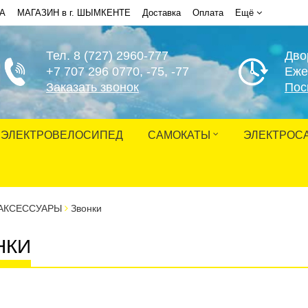
НА
МАГАЗИН в г. ШЫМКЕНТЕ
Доставка
Оплата
Ещё
Тел. 8 (727) 2960-777
Дво
+7 707 296 0770
, -75, -77
Еже
Заказать звонок
Пос
ЭЛЕКТРОВЕЛОСИПЕД
САМОКАТЫ
ЭЛЕКТРОС
АКСЕССУАРЫ
Звонки
НКИ