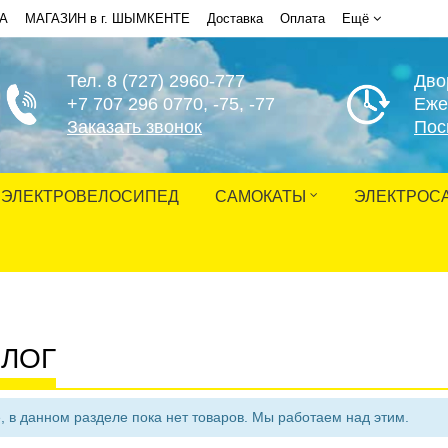
НА
МАГАЗИН в г. ШЫМКЕНТЕ
Доставка
Оплата
Ещё
Тел. 8 (727) 2960-777
Дво
+7 707 296 0770
, -75, -77
Еже
Заказать звонок
Пос
ЭЛЕКТРОВЕЛОСИПЕД
САМОКАТЫ
ЭЛЕКТРОС
АЛОГ
, в данном разделе пока нет товаров. Мы работаем над этим.