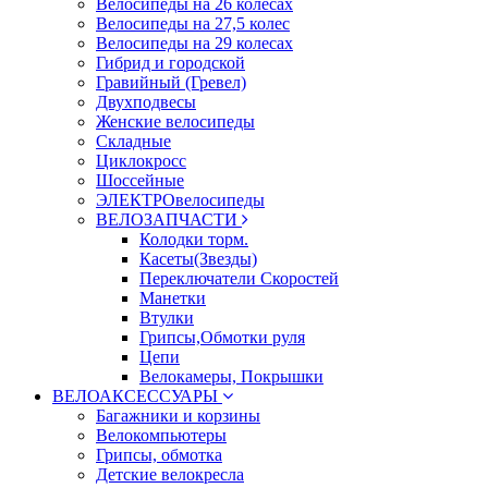
Велосипеды на 26 колесах
Велосипеды на 27,5 колес
Велосипеды на 29 колесах
Гибрид и городской
Гравийный (Гревел)
Двухподвесы
Женские велосипеды
Складные
Циклокросс
Шоссейные
ЭЛЕКТРОвелосипеды
ВЕЛОЗАПЧАСТИ
Колодки торм.
Касеты(Звезды)
Переключатели Скоростей
Манетки
Втулки
Грипсы,Обмотки руля
Цепи
Велокамеры, Покрышки
ВЕЛОАКСЕССУАРЫ
Багажники и корзины
Велокомпьютеры
Грипсы, обмотка
Детские велокресла