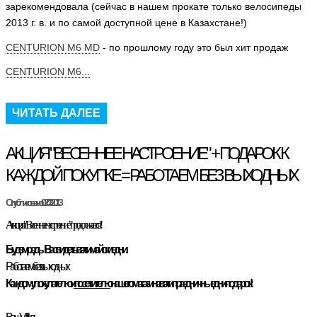
зарекомендовала (сейчас в нашем прокате только велосипеды
2013 г. в. и по самой доступной цене в Казахстане!)
CENTURION M6 MD
- по прошлому году это был хит продаж
CENTURION M6...
ЧИТАТЬ ДАЛЕЕ
АКЦИЯ "ВЕСЕННЕЕ НАСТРОЕНИЕ" + ПОДАРОК К
КАЖДОЙ ПОКУПКЕ = РАБОТАЕМ БЕЗ ВЫХОДНЫХ
Опубликовано: 02.03.2013
Акция
"Весеннее настроение" продолжается!!!
Будем рады Вас видеть в эти майские дни.
Работаем без выходных.
Каждому покупателю и
посетителю
нашего магазина в эти праздничные дни - подарок!