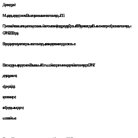
Дорогие друзья!
Мы рады предложить Вашему вниманию велосипеды
2013
Приезжайте в наш специализированный веломагазин (по адресу пр. Достык 85А) и уже сегодня Вы сможете приобрести велосипеды
GIANT 2013 года.
В продажу поступили горные велосипеды, а так же детские и подростковые.
В этом году мы предложим Вам самый большой ассортимент моделей велосипедов GIANT:
- для даунхила;
- фрирайда;
- кросс-кантри;
- гибридные модели;
- шоссейные.