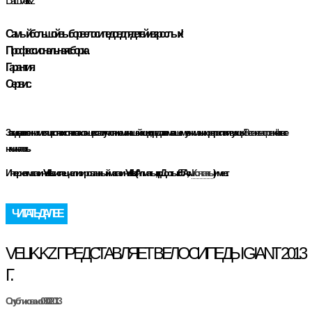
Ваш Velik.kz
Самый большой выбор велосипедов для детей и взрослых!
Профессиональная сборка.
Гарантия.
Сервис.
За эти два весенних месяца сотни и сотни казахстанцев стали участниками нашей акции, предлагаем вашему вниманию ретроспективу акции
"Весеннее настроение"
- как все
начиналось.
Интернет-магазин Velik.kz и специализированный магазин Velik.kz (г. Алматы, пр. Достык 85А, см.
Контакты
) имеет...
ЧИТАТЬ ДАЛЕЕ
VELIK.KZ ПРЕДСТАВЛЯЕТ ВЕЛОСИПЕДЫ GIANT 2013
Г.
Опубликовано: 09.02.2013