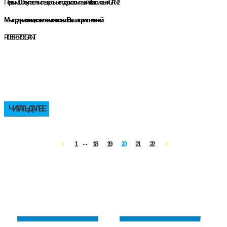
Первым 100 покупателям специальные подарки от компании Velik.kz и компании GIANT!
Мы гордимся тем, что являемся частью Ваших приключений.
RIDE LIFE. RIDE GIANT.
ЧИТАТЬ ДАЛЕЕ
…
1
18
19
20
21
22