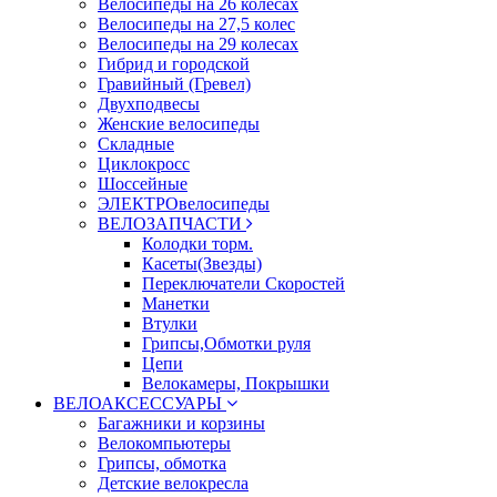
Велосипеды на 26 колесах
Велосипеды на 27,5 колес
Велосипеды на 29 колесах
Гибрид и городской
Гравийный (Гревел)
Двухподвесы
Женские велосипеды
Складные
Циклокросс
Шоссейные
ЭЛЕКТРОвелосипеды
ВЕЛОЗАПЧАСТИ
Колодки торм.
Касеты(Звезды)
Переключатели Скоростей
Манетки
Втулки
Грипсы,Обмотки руля
Цепи
Велокамеры, Покрышки
ВЕЛОАКСЕССУАРЫ
Багажники и корзины
Велокомпьютеры
Грипсы, обмотка
Детские велокресла