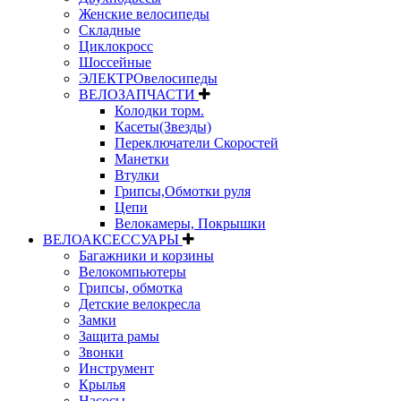
Женские велосипеды
Складные
Циклокросс
Шоссейные
ЭЛЕКТРОвелосипеды
ВЕЛОЗАПЧАСТИ
Колодки торм.
Касеты(Звезды)
Переключатели Скоростей
Манетки
Втулки
Грипсы,Обмотки руля
Цепи
Велокамеры, Покрышки
ВЕЛОАКСЕССУАРЫ
Багажники и корзины
Велокомпьютеры
Грипсы, обмотка
Детские велокресла
Замки
Защита рамы
Звонки
Инструмент
Крылья
Насосы