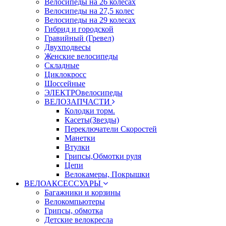
Велосипеды на 26 колесах
Велосипеды на 27,5 колес
Велосипеды на 29 колесах
Гибрид и городской
Гравийный (Гревел)
Двухподвесы
Женские велосипеды
Складные
Циклокросс
Шоссейные
ЭЛЕКТРОвелосипеды
ВЕЛОЗАПЧАСТИ
Колодки торм.
Касеты(Звезды)
Переключатели Скоростей
Манетки
Втулки
Грипсы,Обмотки руля
Цепи
Велокамеры, Покрышки
ВЕЛОАКСЕССУАРЫ
Багажники и корзины
Велокомпьютеры
Грипсы, обмотка
Детские велокресла