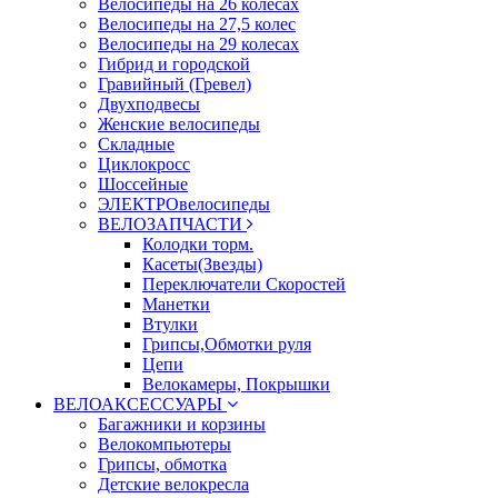
Велосипеды на 26 колесах
Велосипеды на 27,5 колес
Велосипеды на 29 колесах
Гибрид и городской
Гравийный (Гревел)
Двухподвесы
Женские велосипеды
Складные
Циклокросс
Шоссейные
ЭЛЕКТРОвелосипеды
ВЕЛОЗАПЧАСТИ
Колодки торм.
Касеты(Звезды)
Переключатели Скоростей
Манетки
Втулки
Грипсы,Обмотки руля
Цепи
Велокамеры, Покрышки
ВЕЛОАКСЕССУАРЫ
Багажники и корзины
Велокомпьютеры
Грипсы, обмотка
Детские велокресла