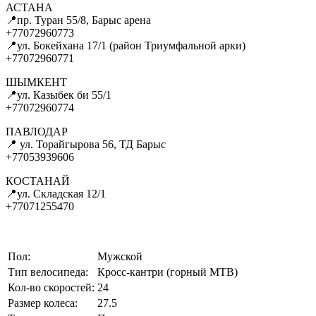
АСТАНА
📍пр. Туран 55/8, Барыс арена
+77072960773
📍ул. Бокейхана 17/1 (район Триумфальной арки)
+77072960771
ШЫМКЕНТ
📍ул. Казыбек би 55/1
+77072960774
ПАВЛОДАР
📍 ул. Торайгырова 56, ТД Барыс
+77053939606
КОСТАНАЙ
📍ул. Складская 12/1
+77071255470
Пол:
Мужской
Тип велосипеда:
Кросс-кантри (горный MTB)
Кол-во скоростей:
24
Размер колеса:
27.5