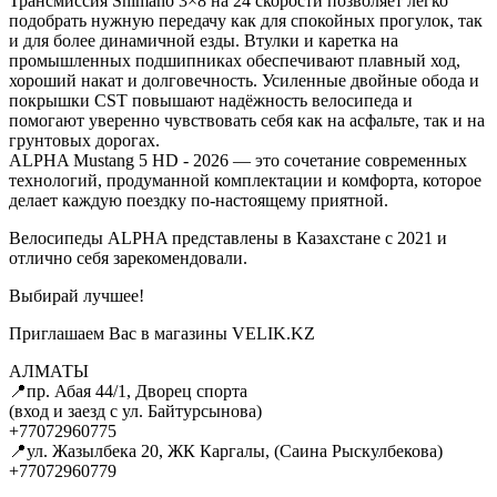
Трансмиссия Shimano 3×8 на 24 скорости позволяет легко
подобрать нужную передачу как для спокойных прогулок, так
и для более динамичной езды. Втулки и каретка на
промышленных подшипниках обеспечивают плавный ход,
хороший накат и долговечность. Усиленные двойные обода и
покрышки CST повышают надёжность велосипеда и
помогают уверенно чувствовать себя как на асфальте, так и на
грунтовых дорогах.
ALPHA Mustang 5 HD - 2026 — это сочетание современных
технологий, продуманной комплектации и комфорта, которое
делает каждую поездку по-настоящему приятной.
Велосипеды ALPHA представлены в Казахстане с 2021 и
отлично себя зарекомендовали.
Выбирай лучшее!
Приглашаем Вас в магазины VELIK.KZ
АЛМАТЫ
📍пр. Абая 44/1, Дворец спорта
(вход и заезд с ул. Байтурсынова)
+77072960775
📍ул. Жазылбека 20, ЖК Каргалы, (Саина Рыскулбекова)
+77072960779