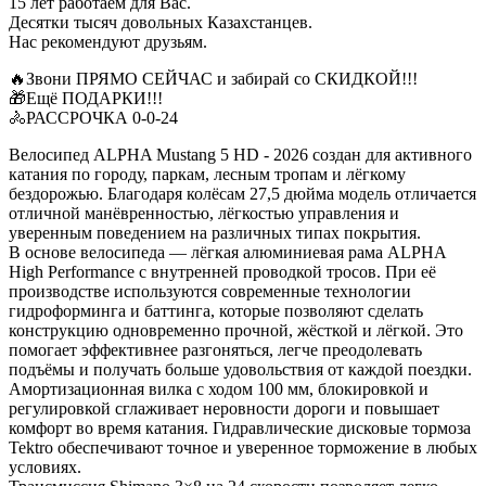
15 лет работаем для Вас.
Десятки тысяч довольных Казахстанцев.
Нас рекомендуют друзьям.
🔥Звони ПРЯМО СЕЙЧАС и забирай со СКИДКОЙ!!!
🎁Ещё ПОДАРКИ!!!
🚴РАССРОЧКА 0-0-24
Велосипед ALPHA Mustang 5 HD - 2026 создан для активного
катания по городу, паркам, лесным тропам и лёгкому
бездорожью. Благодаря колёсам 27,5 дюйма модель отличается
отличной манёвренностью, лёгкостью управления и
уверенным поведением на различных типах покрытия.
В основе велосипеда — лёгкая алюминиевая рама ALPHA
High Performance с внутренней проводкой тросов. При её
производстве используются современные технологии
гидроформинга и баттинга, которые позволяют сделать
конструкцию одновременно прочной, жёсткой и лёгкой. Это
помогает эффективнее разгоняться, легче преодолевать
подъёмы и получать больше удовольствия от каждой поездки.
Амортизационная вилка с ходом 100 мм, блокировкой и
регулировкой сглаживает неровности дороги и повышает
комфорт во время катания. Гидравлические дисковые тормоза
Tektro обеспечивают точное и уверенное торможение в любых
условиях.