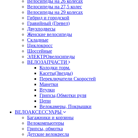
Велосипеды на 26 колесах
Велосипеды на 27,5 колес
Велосипеды на 29 колесах
Гибрид и городской
Гравийный (Гревел)
Двухподвесы
Женские велосипеды
Складные
Циклокросс
Шоссейные
ЭЛЕКТРОвелосипеды
ВЕЛОЗАПЧАСТИ
Колодки торм.
Касеты(Звезды)
Переключатели Скоростей
Манетки
Втулки
Грипсы,Обмотки руля
Цепи
Велокамеры, Покрышки
ВЕЛОАКСЕССУАРЫ
Багажники и корзины
Велокомпьютеры
Грипсы, обмотка
Детские велокресла