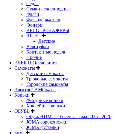
Седла
Сумки велосипедные
Фляги
Флягодержатели
Фонари
ВЕЛОТРЕНАЖЕРЫ
Шлема
Детские
Велотуфли
Контактные педали
Прочие
ЭЛЕКТРОвелосипед
Самокаты
Детские самокаты
Трюковые самокаты
Городские самокаты
ЭлектроСАМОкаты
Коньки
Фигурные коньки
Хоккейные коньки
ОБУВЬ
Обувь HUMTTO осень - зима 2025 - 2026
JOMA сороконожки
JOMA футзалки
Зима