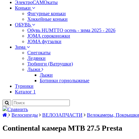
ЭлектроСАМОкаты
Коньки
Фигурные коньки
Хоккейные коньки
ОБУВЬ
Обувь HUMTTO осень - зима 2025 - 2026
JOMA сороконожки
JOMA футзалки
Зима
Снегокаты
Ледянки
Тюбинги (Ватрушки)
Лыжи
Лыжи
Ботинки горнолыжные
Турники
Каталог 1
Сравнить
Велосипеды
ВЕЛОЗАПЧАСТИ
Велокамеры, Покрышк
Continental камера MTB 27.5 Presta