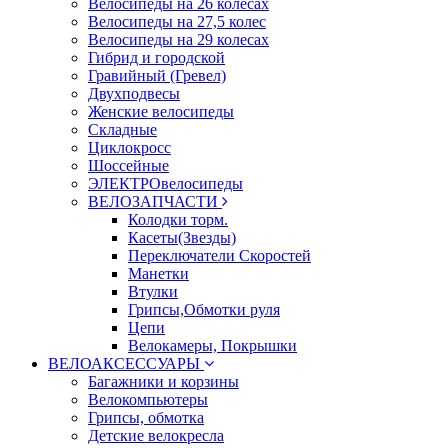
Велосипеды на 26 колесах
Велосипеды на 27,5 колес
Велосипеды на 29 колесах
Гибрид и городской
Гравийный (Гревел)
Двухподвесы
Женские велосипеды
Складные
Циклокросс
Шоссейные
ЭЛЕКТРОвелосипеды
ВЕЛОЗАПЧАСТИ
Колодки торм.
Касеты(Звезды)
Переключатели Скоростей
Манетки
Втулки
Грипсы,Обмотки руля
Цепи
Велокамеры, Покрышки
ВЕЛОАКСЕССУАРЫ
Багажники и корзины
Велокомпьютеры
Грипсы, обмотка
Детские велокресла