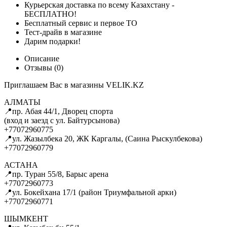
Курьерская доставка по всему Казахстану -
БЕСПЛАТНО!
Бесплатный сервис и первое ТО
Тест-драйв в магазине
Дарим подарки!
Описание
Отзывы (0)
Приглашаем Вас в магазины VELIK.KZ
АЛМАТЫ
📍пр. Абая 44/1, Дворец спорта
(вход и заезд с ул. Байтурсынова)
+77072960775
📍ул. Жазылбека 20, ЖК Каргалы, (Саина Рыскулбекова)
+77072960779
АСТАНА
📍пр. Туран 55/8, Барыс арена
+77072960773
📍ул. Бокейхана 17/1 (район Триумфальной арки)
+77072960771
ШЫМКЕНТ