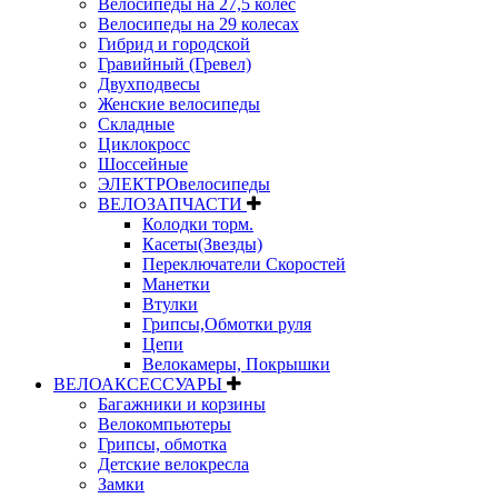
Велосипеды на 27,5 колес
Велосипеды на 29 колесах
Гибрид и городской
Гравийный (Гревел)
Двухподвесы
Женские велосипеды
Складные
Циклокросс
Шоссейные
ЭЛЕКТРОвелосипеды
ВЕЛОЗАПЧАСТИ
Колодки торм.
Касеты(Звезды)
Переключатели Скоростей
Манетки
Втулки
Грипсы,Обмотки руля
Цепи
Велокамеры, Покрышки
ВЕЛОАКСЕССУАРЫ
Багажники и корзины
Велокомпьютеры
Грипсы, обмотка
Детские велокресла
Замки