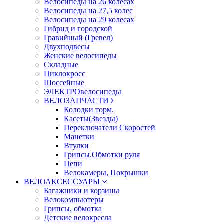
Велосипеды на 26 колесах
Велосипеды на 27,5 колес
Велосипеды на 29 колесах
Гибрид и городской
Гравийный (Гревел)
Двухподвесы
Женские велосипеды
Складные
Циклокросс
Шоссейные
ЭЛЕКТРОвелосипеды
ВЕЛОЗАПЧАСТИ
Колодки торм.
Касеты(Звезды)
Переключатели Скоростей
Манетки
Втулки
Грипсы,Обмотки руля
Цепи
Велокамеры, Покрышки
ВЕЛОАКСЕССУАРЫ
Багажники и корзины
Велокомпьютеры
Грипсы, обмотка
Детские велокресла