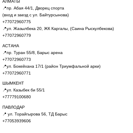
АЛМАТЫ
📍пр. Абая 44/1, Дворец спорта
(вход и заезд с ул. Байтурсынова)
+77072960775
📍ул. Жазылбека 20, ЖК Каргалы, (Саина Рыскулбекова)
+77072960779
АСТАНА
📍пр. Туран 55/8, Барыс арена
+77072960773
📍ул. Бокейхана 17/1 (район Триумфальной арки)
+77072960771
ШЫМКЕНТ
📍ул. Казыбек би 55/1
+77779100680
ПАВЛОДАР
📍 ул. Торайгырова 56, ТД Барыс
+77053939606