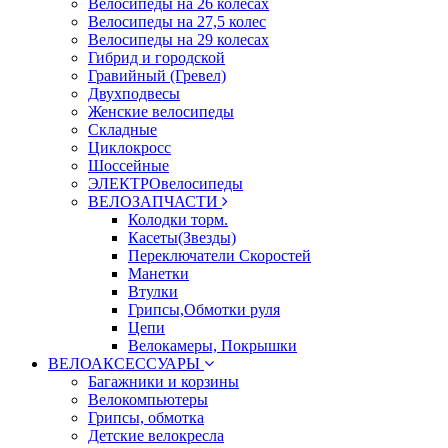
Велосипеды на 26 колесах
Велосипеды на 27,5 колес
Велосипеды на 29 колесах
Гибрид и городской
Гравийный (Гревел)
Двухподвесы
Женские велосипеды
Складные
Циклокросс
Шоссейные
ЭЛЕКТРОвелосипеды
ВЕЛОЗАПЧАСТИ
Колодки торм.
Касеты(Звезды)
Переключатели Скоростей
Манетки
Втулки
Грипсы,Обмотки руля
Цепи
Велокамеры, Покрышки
ВЕЛОАКСЕССУАРЫ
Багажники и корзины
Велокомпьютеры
Грипсы, обмотка
Детские велокресла