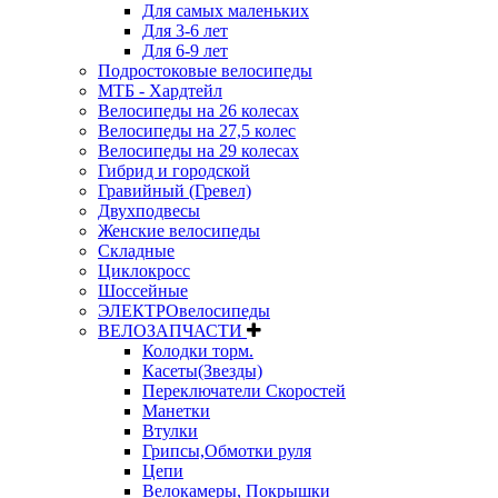
Для самых маленьких
Для 3-6 лет
Для 6-9 лет
Подростоковые велосипеды
МТБ - Хардтейл
Велосипеды на 26 колесах
Велосипеды на 27,5 колес
Велосипеды на 29 колесах
Гибрид и городской
Гравийный (Гревел)
Двухподвесы
Женские велосипеды
Складные
Циклокросс
Шоссейные
ЭЛЕКТРОвелосипеды
ВЕЛОЗАПЧАСТИ
Колодки торм.
Касеты(Звезды)
Переключатели Скоростей
Манетки
Втулки
Грипсы,Обмотки руля
Цепи
Велокамеры, Покрышки