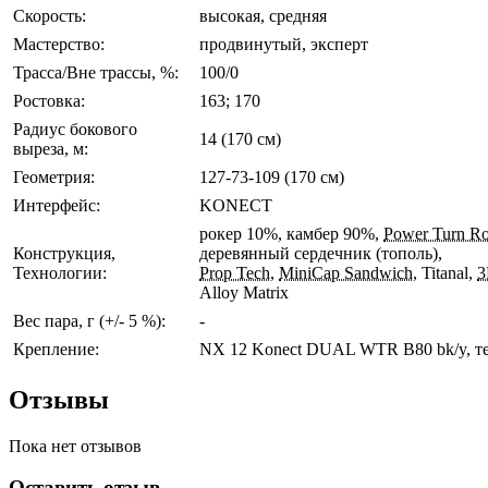
Скорость:
высокая, средняя
Мастерство:
продвинутый, эксперт
Трасса/Вне трассы, %:
100/0
Ростовка:
163; 170
Радиус бокового
14 (170 см)
выреза, м:
Геометрия:
127-73-109 (170 см)
Интерфейс:
KONECT
рокер 10%, камбер 90%,
Power Turn Ro
Конструкция,
деревянный сердечник (тополь),
Технологии:
Prop Tech
,
MiniCap Sandwich
, Titanal,
3
Alloy Matrix
Вес пара, г (+/- 5 %):
-
Крепление:
NX 12 Konect DUAL WTR B80 bk/y,
т
Отзывы
Пока нет отзывов
Оставить отзыв