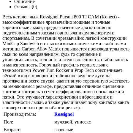
Описание
Отзывы (0)
Весь каталог лыж Rossignol Pursuit 800 TI CAM (Konect) -
высокоэффективные чрезвычайно мощные и точные
карвинговые лыжи, предназначенные для катания по
подготовленным трассам горнолыжникам экспертам и
спортсменам. В сочетании чрезвычайно легкой конструкции
MiniCap Sandwich и с высокими механическими свойствами
матрицы Carbon Alloy Matrix повышается производительность
лыж по всем направлениям: будь то сцепление и
универсальность, точность и вседозволенность, стабильность
и маневренность. Гоночный профиль горных лыж с
технологиями Power Turn Rocker и Prop Tech обеспечивает
лёгкий вход в поворот и стабильное ведение дуги на
протяжении всего спуска, адаптивную торсионную жесткость
на меняющемся рельефе, предоставляя отличное сцепление
кантов и контроль за счёт перфорированного носка лыжи и
пятки. Это улучшает характеристики виброгашения и
эластичности лыжи, а также увеличивает зону контакта канта
с поверхностью при огибании рельефа.
Производитель:
Rossignol
Пол:
мужской, унисекс
Возраст:
взрослые