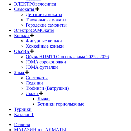
ЭЛЕКТРОвелосипед
Самокаты
Детские самокаты
Трюковые самокаты
Городские самокаты
ЭлектроСАМОкаты
Коньки
Фигурные коньки
Хоккейные коньки
ОБУВЬ
Обувь HUMTTO осень - зима 2025 - 2026
JOMA сороконожки
JOMA футзалки
Зима
Снегокаты
Ледянки
Тюбинги (Ватрушки)
Лыжи
Лыжи
Ботинки горнолыжные
Турники
Каталог 1
Главная
МАГАЗИН в г. АЛМАТЫ