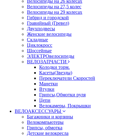
Велосипеды на 26 колесах
Велосипеды на 27,5 колес
Велосипеды на 29 колесах
Гибрид и городской
Гравийный (Гревел)
Двухподвесы
Женские велосипеды
Складные
Циклокросс
Шоссейные
ЭЛЕКТРОвелосипеды
ВЕЛОЗАПЧАСТИ
Колодки торм.
Касеты(Звезды)
Переключатели Скоростей
Манетки
Втулки
Грипсы,Обмотки руля
Цепи
Велокамеры, Покрышки
ВЕЛОАКСЕССУАРЫ
Багажники и корзины
Велокомпьютеры
Грипсы, обмотка
Детские велокресла