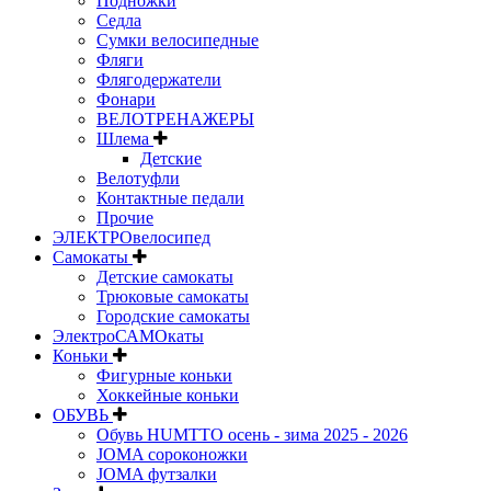
Подножки
Седла
Сумки велосипедные
Фляги
Флягодержатели
Фонари
ВЕЛОТРЕНАЖЕРЫ
Шлема
Детские
Велотуфли
Контактные педали
Прочие
ЭЛЕКТРОвелосипед
Самокаты
Детские самокаты
Трюковые самокаты
Городские самокаты
ЭлектроСАМОкаты
Коньки
Фигурные коньки
Хоккейные коньки
ОБУВЬ
Обувь HUMTTO осень - зима 2025 - 2026
JOMA сороконожки
JOMA футзалки