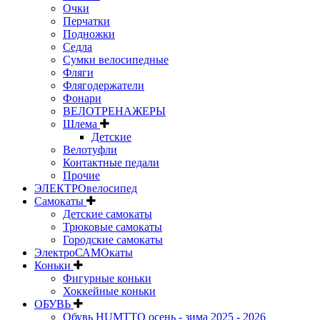
Очки
Перчатки
Подножки
Седла
Сумки велосипедные
Фляги
Флягодержатели
Фонари
ВЕЛОТРЕНАЖЕРЫ
Шлема
Детские
Велотуфли
Контактные педали
Прочие
ЭЛЕКТРОвелосипед
Самокаты
Детские самокаты
Трюковые самокаты
Городские самокаты
ЭлектроСАМОкаты
Коньки
Фигурные коньки
Хоккейные коньки
ОБУВЬ
Обувь HUMTTO осень - зима 2025 - 2026