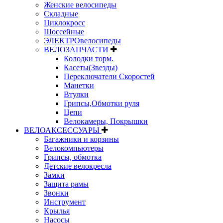
Женские велосипеды
Складные
Циклокросс
Шоссейные
ЭЛЕКТРОвелосипеды
ВЕЛОЗАПЧАСТИ
Колодки торм.
Касеты(Звезды)
Переключатели Скоростей
Манетки
Втулки
Грипсы,Обмотки руля
Цепи
Велокамеры, Покрышки
ВЕЛОАКСЕССУАРЫ
Багажники и корзины
Велокомпьютеры
Грипсы, обмотка
Детские велокресла
Замки
Защита рамы
Звонки
Инструмент
Крылья
Насосы