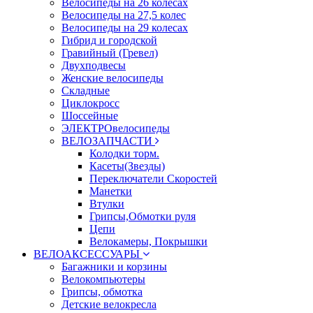
Велосипеды на 26 колесах
Велосипеды на 27,5 колес
Велосипеды на 29 колесах
Гибрид и городской
Гравийный (Гревел)
Двухподвесы
Женские велосипеды
Складные
Циклокросс
Шоссейные
ЭЛЕКТРОвелосипеды
ВЕЛОЗАПЧАСТИ
Колодки торм.
Касеты(Звезды)
Переключатели Скоростей
Манетки
Втулки
Грипсы,Обмотки руля
Цепи
Велокамеры, Покрышки
ВЕЛОАКСЕССУАРЫ
Багажники и корзины
Велокомпьютеры
Грипсы, обмотка
Детские велокресла