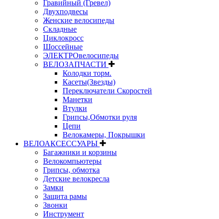
Гравийный (Гревел)
Двухподвесы
Женские велосипеды
Складные
Циклокросс
Шоссейные
ЭЛЕКТРОвелосипеды
ВЕЛОЗАПЧАСТИ
Колодки торм.
Касеты(Звезды)
Переключатели Скоростей
Манетки
Втулки
Грипсы,Обмотки руля
Цепи
Велокамеры, Покрышки
ВЕЛОАКСЕССУАРЫ
Багажники и корзины
Велокомпьютеры
Грипсы, обмотка
Детские велокресла
Замки
Защита рамы
Звонки
Инструмент