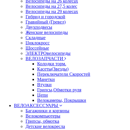
Велосипеды на 26 колесах
Велосипеды на 27,5 колес
Велосипеды на 29 колесах
Гибрид и городской
Гравийный (Гревел)
Двухподвесы
Женские велосипеды
Складные
Циклокросс
Шоссейные
ЭЛЕКТРОвелосипеды
ВЕЛОЗАПЧАСТИ
Колодки торм.
Касеты(Звезды)
Переключатели Скоростей
Манетки
Втулки
Грипсы,Обмотки руля
Цепи
Велокамеры, Покрышки
ВЕЛОАКСЕССУАРЫ
Багажники и корзины
Велокомпьютеры
Грипсы, обмотка
Детские велокресла