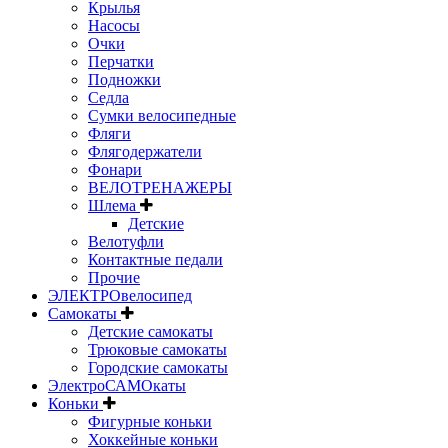
Крылья
Насосы
Очки
Перчатки
Подножки
Седла
Сумки велосипедные
Фляги
Флягодержатели
Фонари
ВЕЛОТРЕНАЖЕРЫ
Шлема
Детские
Велотуфли
Контактные педали
Прочие
ЭЛЕКТРОвелосипед
Самокаты
Детские самокаты
Трюковые самокаты
Городские самокаты
ЭлектроСАМОкаты
Коньки
Фигурные коньки
Хоккейные коньки