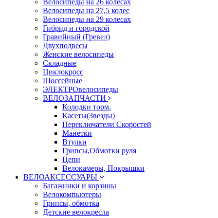
Велосипеды на 26 колесах
Велосипеды на 27,5 колес
Велосипеды на 29 колесах
Гибрид и городской
Гравийный (Гревел)
Двухподвесы
Женские велосипеды
Складные
Циклокросс
Шоссейные
ЭЛЕКТРОвелосипеды
ВЕЛОЗАПЧАСТИ
Колодки торм.
Касеты(Звезды)
Переключатели Скоростей
Манетки
Втулки
Грипсы,Обмотки руля
Цепи
Велокамеры, Покрышки
ВЕЛОАКСЕССУАРЫ
Багажники и корзины
Велокомпьютеры
Грипсы, обмотка
Детские велокресла