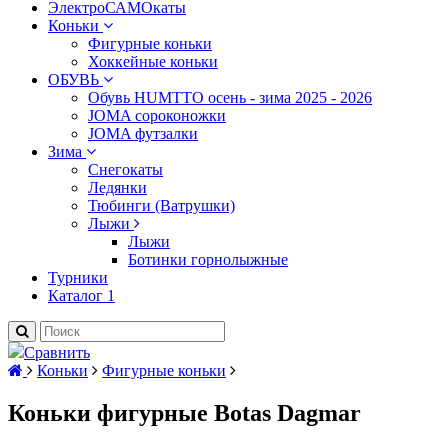
ЭлектроСАМОкаты
Коньки
Фигурные коньки
Хоккейные коньки
ОБУВЬ
Обувь HUMTTO осень - зима 2025 - 2026
JOMA сороконожки
JOMA футзалки
Зима
Снегокаты
Ледянки
Тюбинги (Ватрушки)
Лыжи
Лыжи
Ботинки горнолыжные
Турники
Каталог 1
Сравнить
Коньки
Фигурные коньки
Коньки фигурные Botas Dagmar