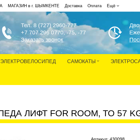
НА
МАГАЗИН в г. ШЫМКЕНТЕ
Доставка
Оплата
Ещё
Тел. 8 (727) 2960-777
Дво
+7 707 296 0770
, -75, -77
Еже
Заказать звонок
Пос
ЭЛЕКТРОВЕЛОСИПЕД
САМОКАТЫ
ЭЛЕКТРОС
ЕДА ЛИФТ FOR ROOM, TO 57 K
Артикул:
430098