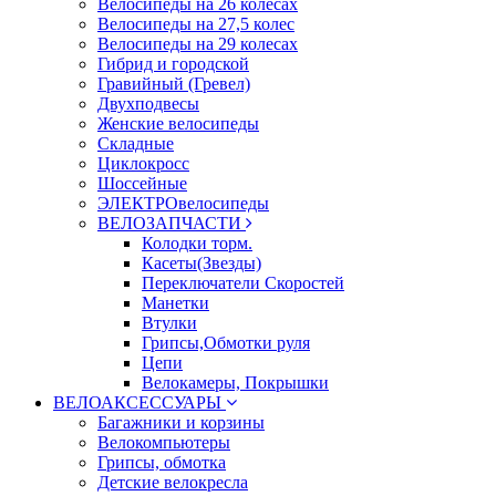
Велосипеды на 26 колесах
Велосипеды на 27,5 колес
Велосипеды на 29 колесах
Гибрид и городской
Гравийный (Гревел)
Двухподвесы
Женские велосипеды
Складные
Циклокросс
Шоссейные
ЭЛЕКТРОвелосипеды
ВЕЛОЗАПЧАСТИ
Колодки торм.
Касеты(Звезды)
Переключатели Скоростей
Манетки
Втулки
Грипсы,Обмотки руля
Цепи
Велокамеры, Покрышки
ВЕЛОАКСЕССУАРЫ
Багажники и корзины
Велокомпьютеры
Грипсы, обмотка
Детские велокресла