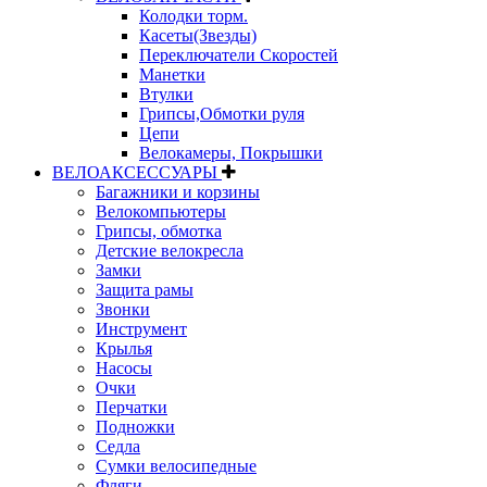
Колодки торм.
Касеты(Звезды)
Переключатели Скоростей
Манетки
Втулки
Грипсы,Обмотки руля
Цепи
Велокамеры, Покрышки
ВЕЛОАКСЕССУАРЫ
Багажники и корзины
Велокомпьютеры
Грипсы, обмотка
Детские велокресла
Замки
Защита рамы
Звонки
Инструмент
Крылья
Насосы
Очки
Перчатки
Подножки
Седла
Сумки велосипедные
Фляги