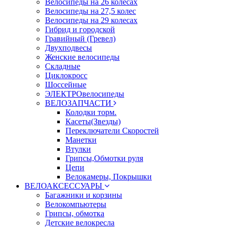
Велосипеды на 26 колесах
Велосипеды на 27,5 колес
Велосипеды на 29 колесах
Гибрид и городской
Гравийный (Гревел)
Двухподвесы
Женские велосипеды
Складные
Циклокросс
Шоссейные
ЭЛЕКТРОвелосипеды
ВЕЛОЗАПЧАСТИ
Колодки торм.
Касеты(Звезды)
Переключатели Скоростей
Манетки
Втулки
Грипсы,Обмотки руля
Цепи
Велокамеры, Покрышки
ВЕЛОАКСЕССУАРЫ
Багажники и корзины
Велокомпьютеры
Грипсы, обмотка
Детские велокресла