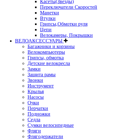
Касеты(Звезды)
Переключатели Скоростей
Манетки
Втулки
Грипсы,Обмотки руля
Цепи
Велокамеры, Покрышки
ВЕЛОАКСЕССУАРЫ
Багажники и корзины
Велокомпьютеры
Грипсы, обмотка
Детские велокресла
Замки
Защита рамы
Звонки
Инструмент
Крылья
Насосы
Очки
Перчатки
Подножки
Седла
Сумки велосипедные
Фляги
Флягодержатели