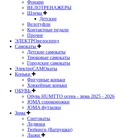
Фонари
ВЕЛОТРЕНАЖЕРЫ
Шлема
Детские
Велотуфли
Контактные педали
Прочие
ЭЛЕКТРОвелосипед
Самокаты
Детские самокаты
Трюковые самокаты
Городские самокаты
ЭлектроСАМОкаты
Коньки
Фигурные коньки
Хоккейные коньки
ОБУВЬ
Обувь HUMTTO осень - зима 2025 - 2026
JOMA сороконожки
JOMA футзалки
Зима
Снегокаты
Ледянки
Тюбинги (Ватрушки)
Лыжи