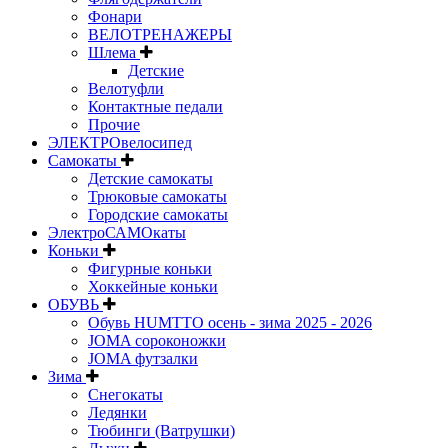
Фонари
ВЕЛОТРЕНАЖЕРЫ
Шлема
Детские
Велотуфли
Контактные педали
Прочие
ЭЛЕКТРОвелосипед
Самокаты
Детские самокаты
Трюковые самокаты
Городские самокаты
ЭлектроСАМОкаты
Коньки
Фигурные коньки
Хоккейные коньки
ОБУВЬ
Обувь HUMTTO осень - зима 2025 - 2026
JOMA сороконожки
JOMA футзалки
Зима
Снегокаты
Ледянки
Тюбинги (Ватрушки)