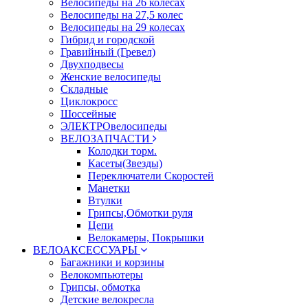
Велосипеды на 26 колесах
Велосипеды на 27,5 колес
Велосипеды на 29 колесах
Гибрид и городской
Гравийный (Гревел)
Двухподвесы
Женские велосипеды
Складные
Циклокросс
Шоссейные
ЭЛЕКТРОвелосипеды
ВЕЛОЗАПЧАСТИ
Колодки торм.
Касеты(Звезды)
Переключатели Скоростей
Манетки
Втулки
Грипсы,Обмотки руля
Цепи
Велокамеры, Покрышки
ВЕЛОАКСЕССУАРЫ
Багажники и корзины
Велокомпьютеры
Грипсы, обмотка
Детские велокресла