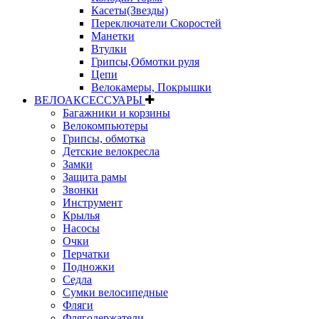
Касеты(Звезды)
Переключатели Скоростей
Манетки
Втулки
Грипсы,Обмотки руля
Цепи
Велокамеры, Покрышки
ВЕЛОАКСЕССУАРЫ
Багажники и корзины
Велокомпьютеры
Грипсы, обмотка
Детские велокресла
Замки
Защита рамы
Звонки
Инструмент
Крылья
Насосы
Очки
Перчатки
Подножки
Седла
Сумки велосипедные
Фляги
Флягодержатели