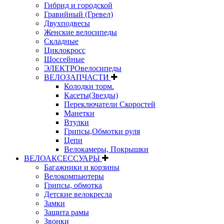
Гибрид и городской
Гравийный (Гревел)
Двухподвесы
Женские велосипеды
Складные
Циклокросс
Шоссейные
ЭЛЕКТРОвелосипеды
ВЕЛОЗАПЧАСТИ
Колодки торм.
Касеты(Звезды)
Переключатели Скоростей
Манетки
Втулки
Грипсы,Обмотки руля
Цепи
Велокамеры, Покрышки
ВЕЛОАКСЕССУАРЫ
Багажники и корзины
Велокомпьютеры
Грипсы, обмотка
Детские велокресла
Замки
Защита рамы
Звонки