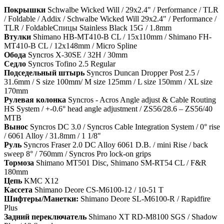
Покрышки
Schwalbe Wicked Will / 29x2.4" / Performance / TLR
/ Foldable / Addix / Schwalbe Wicked Will 29x2.4" / Performance /
TLR / FoldableСпицы Stainless Black 15G / 1.8mm
Втулки
Shimano HB-MT410-B CL / 15x110mm / Shimano FH-
MT410-B CL / 12x148mm / Micro Spline
Обода
Syncros X-30SE / 32H / 30mm
Седло
Syncros Tofino 2.5 Regular
Подседельный штырь
Syncros Duncan Dropper Post 2.5 /
31.6mm / S size 100mm/ M size 125mm / L size 150mm / XL size
170mm
Рулевая колонка
Syncros - Acros Angle adjust & Cable Routing
HS System / +-0.6° head angle adjustment / ZS56/28.6 – ZS56/40
MTB
Вынос
Syncros DC 3.0 / Syncros Cable Integration System / 0° rise
/ 6061 Alloy / 31.8mm / 1 1/8"
Руль
Syncros Fraser 2.0 DC Alloy 6061 D.B. / mini Rise / back
sweep 8° / 760mm / Syncros Pro lock-on grips
Тормоза
Shimano MT501 Disc, Shimano SM-RT54 CL / F&R
180mm
Цепь
KMC X12
Кассета
Shimano Deore CS-M6100-12 / 10-51 T
Шифтеры/Манетки:
Shimano Deore SL-M6100-R / Rapidfire
Plus
Задний переключатель
Shimano XT RD-M8100 SGS / Shadow