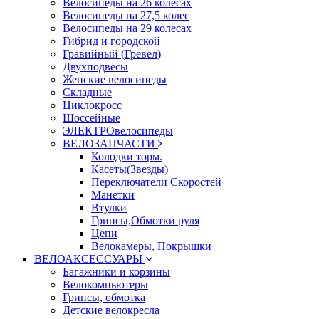
Велосипеды на 26 колесах
Велосипеды на 27,5 колес
Велосипеды на 29 колесах
Гибрид и городской
Гравийный (Гревел)
Двухподвесы
Женские велосипеды
Складные
Циклокросс
Шоссейные
ЭЛЕКТРОвелосипеды
ВЕЛОЗАПЧАСТИ
Колодки торм.
Касеты(Звезды)
Переключатели Скоростей
Манетки
Втулки
Грипсы,Обмотки руля
Цепи
Велокамеры, Покрышки
ВЕЛОАКСЕССУАРЫ
Багажники и корзины
Велокомпьютеры
Грипсы, обмотка
Детские велокресла