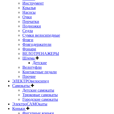
Инструмент
Крылья
Насосы
Очки
Перчатки
Подножки
Седла
Сумки велосипедные
Фляги
Флягодержатели
Фонари
ВЕЛОТРЕНАЖЕРЫ
Шлема
Детские
Велотуфли
Контактные педали
Прочие
ЭЛЕКТРОвелосипед
Самокаты
Детские самокаты
Трюковые самокаты
Городские самокаты
ЭлектроСАМОкаты
Коньки
Фигурные коньки