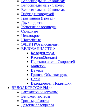
Велосипеды на 26 колесах
Велосипеды на 27,5 колес
Велосипеды на 29 колесах
Гибрид и городской
Гравийный (Гревел)
Двухподвесы
Женские велосипеды
Складные
Циклокросс
Шоссейные
ЭЛЕКТРОвелосипеды
ВЕЛОЗАПЧАСТИ
Колодки торм.
Касеты(Звезды)
Переключатели Скоростей
Манетки
Втулки
Грипсы,Обмотки руля
Цепи
Велокамеры, Покрышки
ВЕЛОАКСЕССУАРЫ
Багажники и корзины
Велокомпьютеры
Грипсы, обмотка
Детские велокресла