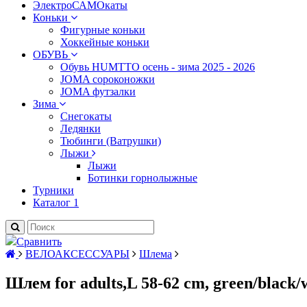
ЭлектроСАМОкаты
Коньки
Фигурные коньки
Хоккейные коньки
ОБУВЬ
Обувь HUMTTO осень - зима 2025 - 2026
JOMA сороконожки
JOMA футзалки
Зима
Снегокаты
Ледянки
Тюбинги (Ватрушки)
Лыжи
Лыжи
Ботинки горнолыжные
Турники
Каталог 1
Сравнить
ВЕЛОАКСЕССУАРЫ
Шлема
Шлем for adults,L 58-62 cm, green/black