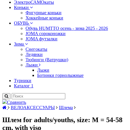
ЭлектроСАМОкаты
Коньки
Фигурные коньки
Хоккейные коньки
ОБУВЬ
Обувь HUMTTO осень - зима 2025 - 2026
JOMA сороконожки
JOMA футзалки
Зима
Снегокаты
Ледянки
Тюбинги (Ватрушки)
Лыжи
Лыжи
Ботинки горнолыжные
Турники
Каталог 1
Сравнить
ВЕЛОАКСЕССУАРЫ
Шлема
Шлем for adults/youths, size: M = 54-58
cm, with viso