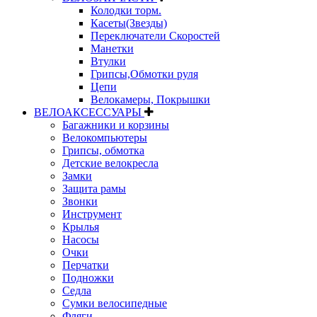
Колодки торм.
Касеты(Звезды)
Переключатели Скоростей
Манетки
Втулки
Грипсы,Обмотки руля
Цепи
Велокамеры, Покрышки
ВЕЛОАКСЕССУАРЫ
Багажники и корзины
Велокомпьютеры
Грипсы, обмотка
Детские велокресла
Замки
Защита рамы
Звонки
Инструмент
Крылья
Насосы
Очки
Перчатки
Подножки
Седла
Сумки велосипедные
Фляги