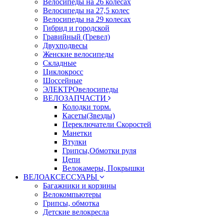
Велосипеды на 26 колесах
Велосипеды на 27,5 колес
Велосипеды на 29 колесах
Гибрид и городской
Гравийный (Гревел)
Двухподвесы
Женские велосипеды
Складные
Циклокросс
Шоссейные
ЭЛЕКТРОвелосипеды
ВЕЛОЗАПЧАСТИ
Колодки торм.
Касеты(Звезды)
Переключатели Скоростей
Манетки
Втулки
Грипсы,Обмотки руля
Цепи
Велокамеры, Покрышки
ВЕЛОАКСЕССУАРЫ
Багажники и корзины
Велокомпьютеры
Грипсы, обмотка
Детские велокресла