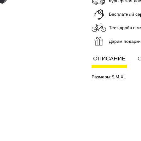
Курьерская до
Бесплатный се
Тест-драйв в м
Дарим подарки
ОПИСАНИЕ
О
Размеры:S,M,XL