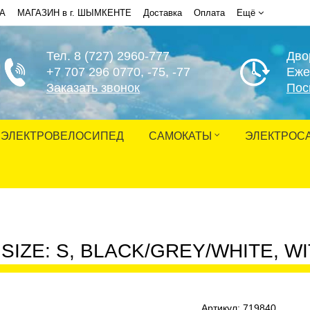
НА
МАГАЗИН в г. ШЫМКЕНТЕ
Доставка
Оплата
Ещё
Тел. 8 (727) 2960-777
Дво
+7 707 296 0770
, -75, -77
Еже
Заказать звонок
Пос
ЭЛЕКТРОВЕЛОСИПЕД
САМОКАТЫ
ЭЛЕКТРОС
SIZE: S, BLACK/GREY/WHITE, W
Артикул:
719840