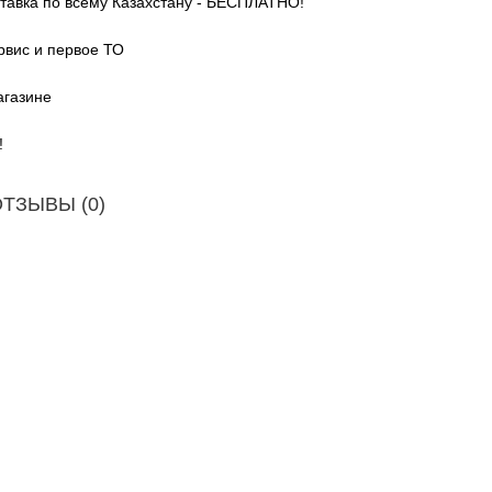
ставка по всему Казахстану - БЕСПЛАТНО!
рвис и первое ТО
агазине
!
ТЗЫВЫ (0)