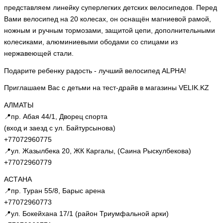
представляем линейку суперлегких детских велосипедов. Перед
Вами велосипед на 20 колесах, он оснащён магниевой рамой,
ножным и ручным тормозами, защитой цепи, дополнительными
колесиками, алюминиевыми ободами со спицами из
нержавеющей стали.
Подарите ребенку радость - лучший велосипед ALPHA!
Приглашаем Вас с детьми на тест-драйв в магазины VELIK.KZ
АЛМАТЫ
📍пр. Абая 44/1, Дворец спорта
(вход и заезд с ул. Байтурсынова)
+77072960775
📍ул. Жазылбека 20, ЖК Каргалы, (Саина Рыскулбекова)
+77072960779
АСТАНА
📍пр. Туран 55/8, Барыс арена
+77072960773
📍ул. Бокейхана 17/1 (район Триумфальной арки)