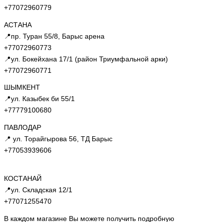
+77072960779
АСТАНА
📍пр. Туран 55/8, Барыс арена
+77072960773
📍ул. Бокейхана 17/1 (район Триумфальной арки)
+77072960771
ШЫМКЕНТ
📍ул. Казыбек би 55/1
+77779100680
ПАВЛОДАР
📍 ул. Торайгырова 56, ТД Барыс
+77053939606
КОСТАНАЙ
📍ул. Складская 12/1
+77071255470
В каждом магазине Вы можете получить подробную