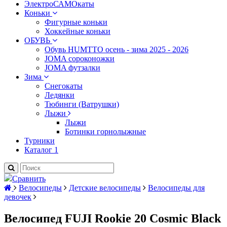
ЭлектроСАМОкаты
Коньки
Фигурные коньки
Хоккейные коньки
ОБУВЬ
Обувь HUMTTO осень - зима 2025 - 2026
JOMA сороконожки
JOMA футзалки
Зима
Снегокаты
Ледянки
Тюбинги (Ватрушки)
Лыжи
Лыжи
Ботинки горнолыжные
Турники
Каталог 1
Сравнить
Велосипеды
Детские велосипеды
Велосипеды для
девочек
Велосипед FUJI Rookie 20 Cosmic Black