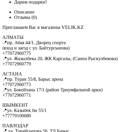
Дарим подарки!
Описание
Отзывы (0)
Приглашаем Вас в магазины VELIK.KZ
АЛМАТЫ
📍пр. Абая 44/1, Дворец спорта
(вход и заезд с ул. Байтурсынова)
+77072960775
📍ул. Жазылбека 20, ЖК Каргалы, (Саина Рыскулбекова)
+77072960779
АСТАНА
📍пр. Туран 55/8, Барыс арена
+77072960773
📍ул. Бокейхана 17/1 (район Триумфальной арки)
+77072960771
ШЫМКЕНТ
📍ул. Казыбек би 55/1
+77779100680
ПАВЛОДАР
📍 ул. Торайгырова 56, ТД Барыс