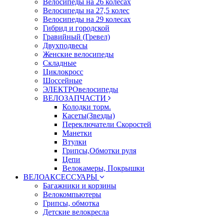
Велосипеды на 26 колесах
Велосипеды на 27,5 колес
Велосипеды на 29 колесах
Гибрид и городской
Гравийный (Гревел)
Двухподвесы
Женские велосипеды
Складные
Циклокросс
Шоссейные
ЭЛЕКТРОвелосипеды
ВЕЛОЗАПЧАСТИ
Колодки торм.
Касеты(Звезды)
Переключатели Скоростей
Манетки
Втулки
Грипсы,Обмотки руля
Цепи
Велокамеры, Покрышки
ВЕЛОАКСЕССУАРЫ
Багажники и корзины
Велокомпьютеры
Грипсы, обмотка
Детские велокресла