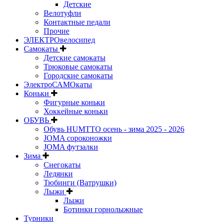
Детские
Велотуфли
Контактные педали
Прочие
ЭЛЕКТРОвелосипед
Самокаты
Детские самокаты
Трюковые самокаты
Городские самокаты
ЭлектроСАМОкаты
Коньки
Фигурные коньки
Хоккейные коньки
ОБУВЬ
Обувь HUMTTO осень - зима 2025 - 2026
JOMA сороконожки
JOMA футзалки
Зима
Снегокаты
Ледянки
Тюбинги (Ватрушки)
Лыжи
Лыжи
Ботинки горнолыжные
Турники