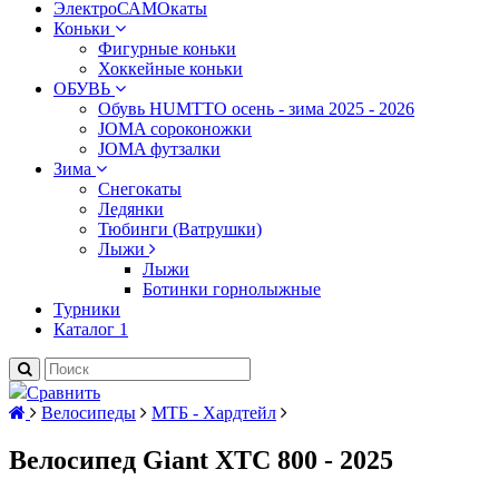
ЭлектроСАМОкаты
Коньки
Фигурные коньки
Хоккейные коньки
ОБУВЬ
Обувь HUMTTO осень - зима 2025 - 2026
JOMA сороконожки
JOMA футзалки
Зима
Снегокаты
Ледянки
Тюбинги (Ватрушки)
Лыжи
Лыжи
Ботинки горнолыжные
Турники
Каталог 1
Сравнить
Велосипеды
МТБ - Хардтейл
Велосипед Giant XTC 800 - 2025