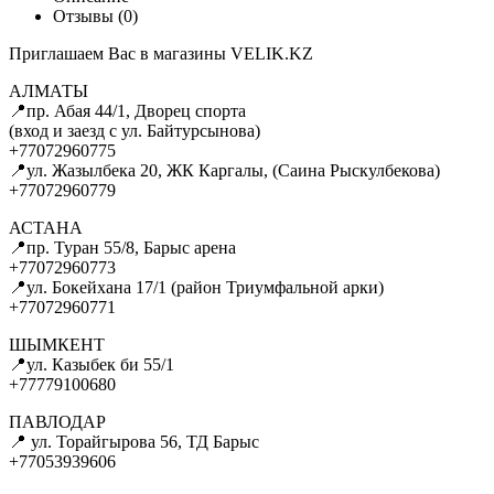
Отзывы (0)
Приглашаем Вас в магазины VELIK.KZ
АЛМАТЫ
📍пр. Абая 44/1, Дворец спорта
(вход и заезд с ул. Байтурсынова)
+77072960775
📍ул. Жазылбека 20, ЖК Каргалы, (Саина Рыскулбекова)
+77072960779
АСТАНА
📍пр. Туран 55/8, Барыс арена
+77072960773
📍ул. Бокейхана 17/1 (район Триумфальной арки)
+77072960771
ШЫМКЕНТ
📍ул. Казыбек би 55/1
+77779100680
ПАВЛОДАР
📍 ул. Торайгырова 56, ТД Барыс
+77053939606