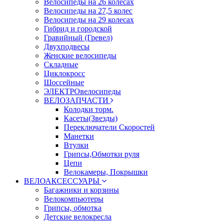
Велосипеды на 26 колесах
Велосипеды на 27,5 колес
Велосипеды на 29 колесах
Гибрид и городской
Гравийный (Гревел)
Двухподвесы
Женские велосипеды
Складные
Циклокросс
Шоссейные
ЭЛЕКТРОвелосипеды
ВЕЛОЗАПЧАСТИ
Колодки торм.
Касеты(Звезды)
Переключатели Скоростей
Манетки
Втулки
Грипсы,Обмотки руля
Цепи
Велокамеры, Покрышки
ВЕЛОАКСЕССУАРЫ
Багажники и корзины
Велокомпьютеры
Грипсы, обмотка
Детские велокресла