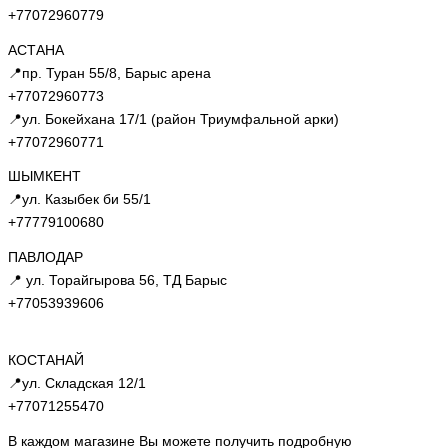
+77072960779
АСТАНА
📍пр. Туран 55/8, Барыс арена
+77072960773
📍ул. Бокейхана 17/1 (район Триумфальной арки)
+77072960771
ШЫМКЕНТ
📍ул. Казыбек би 55/1
+77779100680
ПАВЛОДАР
📍 ул. Торайгырова 56, ТД Барыс
+77053939606
КОСТАНАЙ
📍ул. Складская 12/1
+77071255470
В каждом магазине Вы можете получить подробную