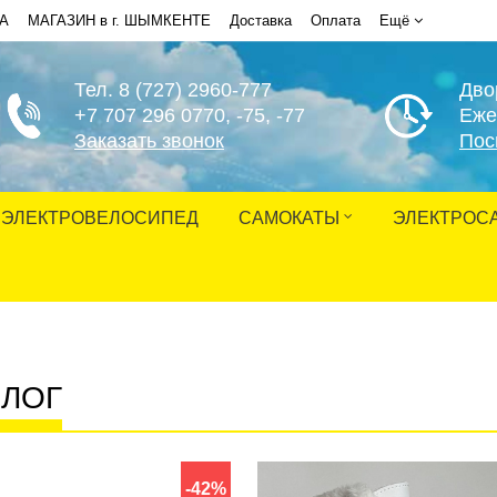
НА
МАГАЗИН в г. ШЫМКЕНТЕ
Доставка
Оплата
Ещё
Тел. 8 (727) 2960-777
Дво
+7 707 296 0770
, -75, -77
Еже
Заказать звонок
Пос
ЭЛЕКТРОВЕЛОСИПЕД
САМОКАТЫ
ЭЛЕКТРОС
АЛОГ
-42%