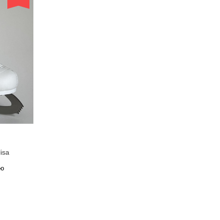
isa
ию