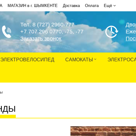
НА
МАГАЗИН в г. ШЫМКЕНТЕ
Доставка
Оплата
Ещё
Тел. 8 (727) 2960-777
Дво
+7 707 296 0770
, -75, -77
Еже
Заказать звонок
Пос
ЭЛЕКТРОВЕЛОСИПЕД
САМОКАТЫ
ЭЛЕКТРОС
ды
НДЫ