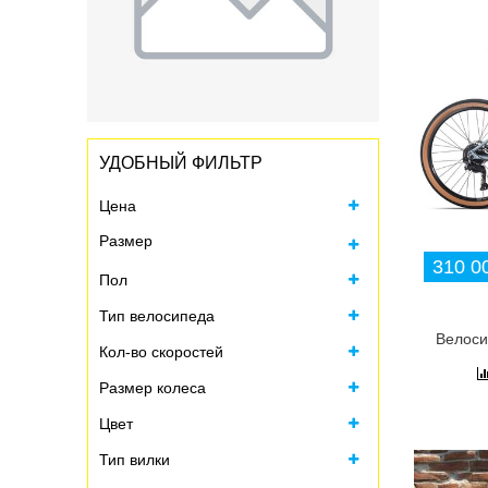
УДОБНЫЙ ФИЛЬТР
Цена
Размер
310 00
Пол
Все
Тип велосипеда
XS = рост 145-160 (1)
Велоси
S = рост 160-168 (4)
Кол-во скоростей
M = рост 168-178 (10)
Размер колеса
ML = рост 172-180 (10)
Цвет
L = рост 178-185 (12)
Тип вилки
M = рост 165-175 (3)