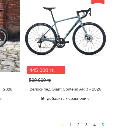
445 000 тг.
599 900 тг.
Велосипед Giant Contend AR 3 - 2026
 - 2026
добавить к сравнению
ию
1
2
3
4
5