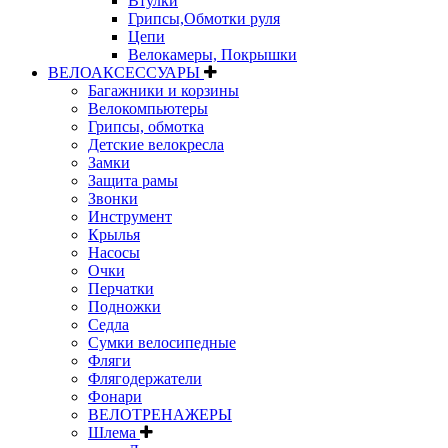
Втулки
Грипсы,Обмотки руля
Цепи
Велокамеры, Покрышки
ВЕЛОАКСЕССУАРЫ
Багажники и корзины
Велокомпьютеры
Грипсы, обмотка
Детские велокресла
Замки
Защита рамы
Звонки
Инструмент
Крылья
Насосы
Очки
Перчатки
Подножки
Седла
Сумки велосипедные
Фляги
Флягодержатели
Фонари
ВЕЛОТРЕНАЖЕРЫ
Шлема