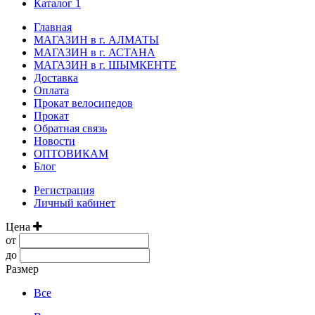
Каталог 1
Главная
МАГАЗИН в г. АЛМАТЫ
МАГАЗИН в г. АСТАНА
МАГАЗИН в г. ШЫМКЕНТЕ
Доставка
Оплата
Прокат велосипедов
Прокат
Обратная связь
Новости
ОПТОВИКАМ
Блог
Регистрация
Личный кабинет
Цена
от
до
Размер
Все