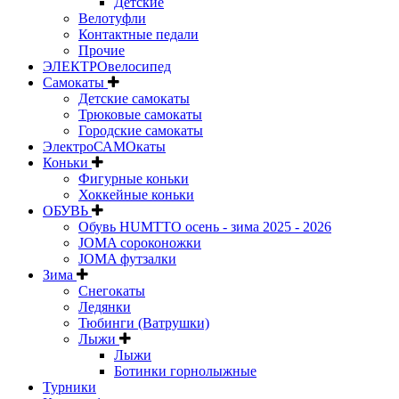
Детские
Велотуфли
Контактные педали
Прочие
ЭЛЕКТРОвелосипед
Самокаты
Детские самокаты
Трюковые самокаты
Городские самокаты
ЭлектроСАМОкаты
Коньки
Фигурные коньки
Хоккейные коньки
ОБУВЬ
Обувь HUMTTO осень - зима 2025 - 2026
JOMA сороконожки
JOMA футзалки
Зима
Снегокаты
Ледянки
Тюбинги (Ватрушки)
Лыжи
Лыжи
Ботинки горнолыжные
Турники