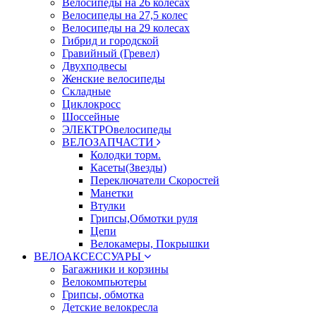
Велосипеды на 26 колесах
Велосипеды на 27,5 колес
Велосипеды на 29 колесах
Гибрид и городской
Гравийный (Гревел)
Двухподвесы
Женские велосипеды
Складные
Циклокросс
Шоссейные
ЭЛЕКТРОвелосипеды
ВЕЛОЗАПЧАСТИ
Колодки торм.
Касеты(Звезды)
Переключатели Скоростей
Манетки
Втулки
Грипсы,Обмотки руля
Цепи
Велокамеры, Покрышки
ВЕЛОАКСЕССУАРЫ
Багажники и корзины
Велокомпьютеры
Грипсы, обмотка
Детские велокресла