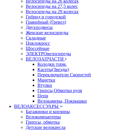
Велосипеды на 26 колесах
Велосипеды на 27,5 колес
Велосипеды на 29 колесах
Гибрид и городской
Гравийный (Гревел)
Двухподвесы
Женские велосипеды
Складные
Циклокросс
Шоссейные
ЭЛЕКТРОвелосипеды
ВЕЛОЗАПЧАСТИ
Колодки торм.
Касеты(Звезды)
Переключатели Скоростей
Манетки
Втулки
Грипсы,Обмотки руля
Цепи
Велокамеры, Покрышки
ВЕЛОАКСЕССУАРЫ
Багажники и корзины
Велокомпьютеры
Грипсы, обмотка
Детские велокресла