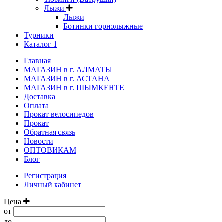
Лыжи
Лыжи
Ботинки горнолыжные
Турники
Каталог 1
Главная
МАГАЗИН в г. АЛМАТЫ
МАГАЗИН в г. АСТАНА
МАГАЗИН в г. ШЫМКЕНТЕ
Доставка
Оплата
Прокат велосипедов
Прокат
Обратная связь
Новости
ОПТОВИКАМ
Блог
Регистрация
Личный кабинет
Цена
от
до