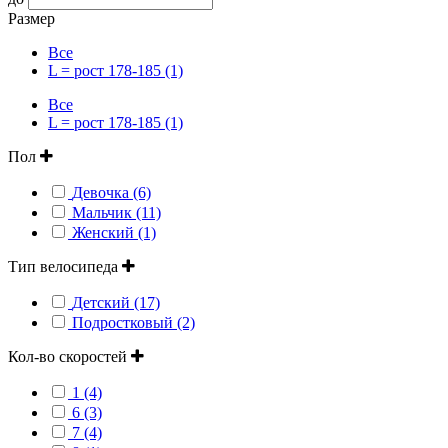
Размер
Все
L = рост 178-185 (1)
Все
L = рост 178-185 (1)
Пол
Девочка (6)
Мальчик (11)
Женский (1)
Тип велосипеда
Детский (17)
Подростковый (2)
Кол-во скоростей
1 (4)
6 (3)
7 (4)