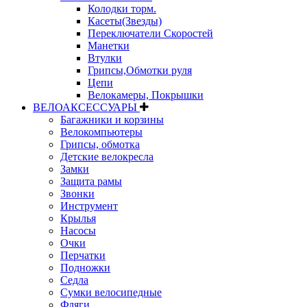
Колодки торм.
Касеты(Звезды)
Переключатели Скоростей
Манетки
Втулки
Грипсы,Обмотки руля
Цепи
Велокамеры, Покрышки
ВЕЛОАКСЕССУАРЫ
Багажники и корзины
Велокомпьютеры
Грипсы, обмотка
Детские велокресла
Замки
Защита рамы
Звонки
Инструмент
Крылья
Насосы
Очки
Перчатки
Подножки
Седла
Сумки велосипедные
Фляги