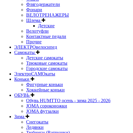
Флягодержатели
Фонари
ВЕЛОТРЕНАЖЕРЫ
Шлема
Детские
Велотуфли
Контактные педали
Прочие
ЭЛЕКТРОвелосипед
Самокаты
Детские самокаты
Трюковые самокаты
Городские самокаты
ЭлектроСАМОкаты
Коньки
Фигурные коньки
Хоккейные коньки
ОБУВЬ
Обувь HUMTTO осень - зима 2025 - 2026
JOMA сороконожки
JOMA футзалки
Зима
Снегокаты
Ледянки
Тюбинги (Ватрушки)