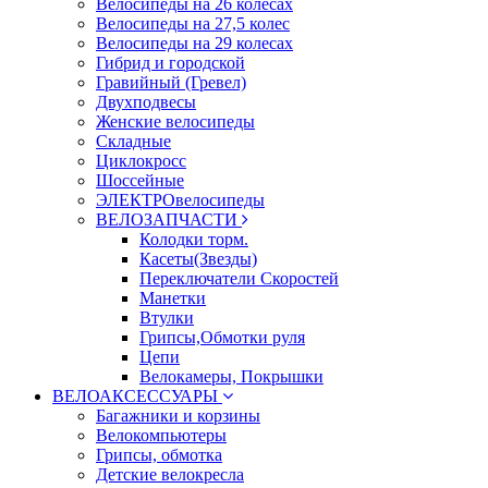
Велосипеды на 26 колесах
Велосипеды на 27,5 колес
Велосипеды на 29 колесах
Гибрид и городской
Гравийный (Гревел)
Двухподвесы
Женские велосипеды
Складные
Циклокросс
Шоссейные
ЭЛЕКТРОвелосипеды
ВЕЛОЗАПЧАСТИ
Колодки торм.
Касеты(Звезды)
Переключатели Скоростей
Манетки
Втулки
Грипсы,Обмотки руля
Цепи
Велокамеры, Покрышки
ВЕЛОАКСЕССУАРЫ
Багажники и корзины
Велокомпьютеры
Грипсы, обмотка
Детские велокресла