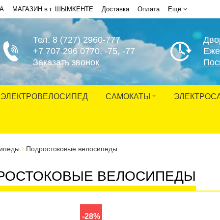
НА
МАГАЗИН в г. ШЫМКЕНТЕ
Доставка
Оплата
Ещё
Тел. 8 (727) 2960-777
Дво
+7 707 296 0770
, -75, -77
Еже
Заказать звонок
Пос
ЭЛЕКТРОВЕЛОСИПЕД
САМОКАТЫ
ЭЛЕКТРОС
ипеды
Подростоковые велосипеды
РОСТОКОВЫЕ ВЕЛОСИПЕДЫ
-28%