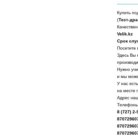
Купить по
(
Тест-др
Качествен
Velik.kz
Срок слу
Посетите
Здесь Вы 
производи
Нужно учи
и мы може
У нас ест
на месте 
Адрес наш
Телефоны
8 (727) 2
87072960
87072960
87072960