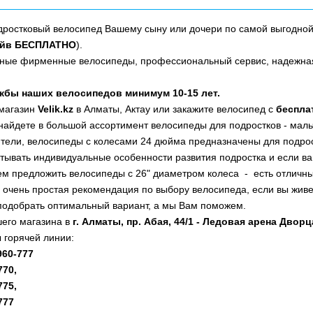
дростковый велосипед Вашему сыну или дочери по самой выгодно
айв БЕСПЛАТНО
).
ные фирменные велосипеды, профессиональный сервис, надежная 
жбы наших велосипедов минимум 10-15 лет.
 магазин
Velik.kz
в Алматы, Актау или закажите велосипед с
беспла
найдете в большой ассортимент велосипеды для подростков - мальч
тели, велосипеды с колесами 24 дюйма предназначены для подрост
тывать индивидуальные особенности развития подростка и если ва
м предложить велосипеды с 26" диаметром колеса - есть отличн
ь очень простая рекомендация по выбору велосипеда, если вы живет
подобрать оптимальный вариант, а мы Вам поможем.
его магазина в
г. Алматы, пр. Абая, 44/1 - Ледовая арена Двор
 горячей линии:
-960-777
770,
775,
777