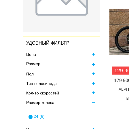
УДОБНЫЙ ФИЛЬТР
Цена
Размер
129 90
Пол
Все
179 900
Тип велосипеда
9-12 лет (3)
ALPH
Кол-во скоростей
Размер колеса
24 (6)