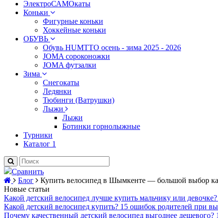
ЭлектроСАМОкаты
Коньки
Фигурные коньки
Хоккейные коньки
ОБУВЬ
Обувь HUMTTO осень - зима 2025 - 2026
JOMA сороконожки
JOMA футзалки
Зима
Снегокаты
Ледянки
Тюбинги (Ватрушки)
Лыжи
Лыжи
Ботинки горнолыжные
Турники
Каталог 1
Сравнить
Блог
Купить велосипед в Шымкенте — большой выбор ка
Новые статьи
Какой детский велосипед лучше купить мальчику или девочке?
Какой детский велосипед купить? 15 ошибок родителей при в
Почему качественный детский велосипед выгоднее дешевого?