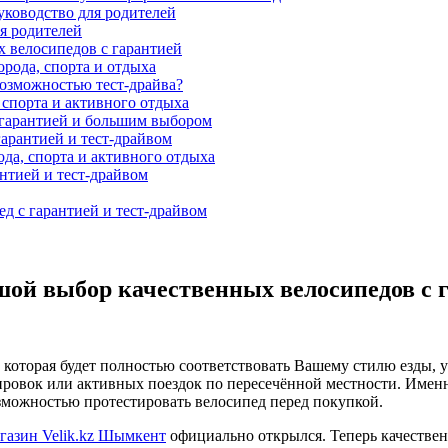
уководство для родителей
я родителей
 велосипедов с гарантией
рода, спорта и отдыха
возможностью тест-драйва?
спорта и активного отдыха
 гарантией и большим выбором
арантией и тест-драйвом
а, спорта и активного отдыха
нтией и тест-драйвом
д с гарантией и тест-драйвом
ой выбор качественных велосипедов с 
которая будет полностью соответствовать Вашему стилю езды, у
енировок или активных поездок по пересечённой местности. Им
можностью протестировать велосипед перед покупкой.
газин Velik.kz
Шымкент
официально открылся. Теперь качествен