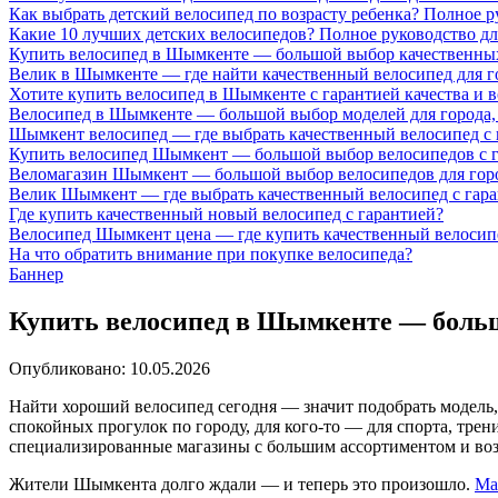
Как выбрать детский велосипед по возрасту ребенка? Полное р
Какие 10 лучших детских велосипедов? Полное руководство дл
Купить велосипед в Шымкенте — большой выбор качественных
Велик в Шымкенте — где найти качественный велосипед для го
Хотите купить велосипед в Шымкенте с гарантией качества и 
Велосипед в Шымкенте — большой выбор моделей для города, 
Шымкент велосипед — где выбрать качественный велосипед с
Купить велосипед Шымкент — большой выбор велосипедов с г
Веломагазин Шымкент — большой выбор велосипедов для город
Велик Шымкент — где выбрать качественный велосипед с гара
Где купить качественный новый велосипед с гарантией?
Велосипед Шымкент цена — где купить качественный велосипе
На что обратить внимание при покупке велосипеда?
Баннер
Купить велосипед в Шымкенте — больш
Опубликовано: 10.05.2026
Найти хороший велосипед сегодня — значит подобрать модель, 
спокойных прогулок по городу, для кого-то — для спорта, тр
специализированные магазины с большим ассортиментом и воз
Жители Шымкента долго ждали — и теперь это произошло.
Ма