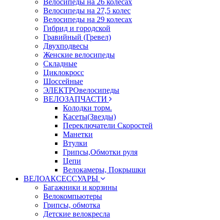
Велосипеды на 26 колесах
Велосипеды на 27,5 колес
Велосипеды на 29 колесах
Гибрид и городской
Гравийный (Гревел)
Двухподвесы
Женские велосипеды
Складные
Циклокросс
Шоссейные
ЭЛЕКТРОвелосипеды
ВЕЛОЗАПЧАСТИ
Колодки торм.
Касеты(Звезды)
Переключатели Скоростей
Манетки
Втулки
Грипсы,Обмотки руля
Цепи
Велокамеры, Покрышки
ВЕЛОАКСЕССУАРЫ
Багажники и корзины
Велокомпьютеры
Грипсы, обмотка
Детские велокресла