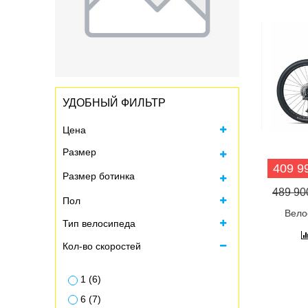
УДОБНЫЙ ФИЛЬТР
Цена
Размер
409 99
Размер ботинка
Все
489 900
Пол
L = рост 178-185 (2)
Все
Вело
Тип велосипеда
Кол-во скоростей
1 (6)
6 (7)