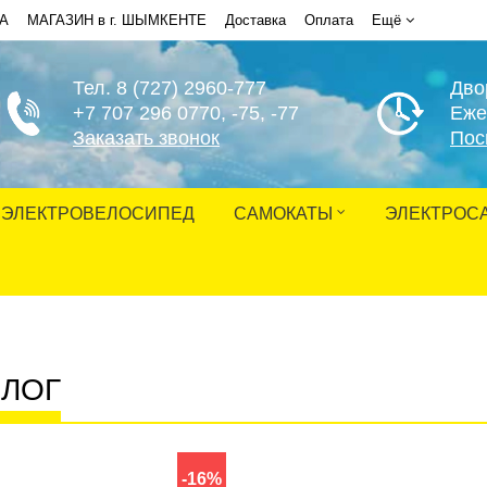
НА
МАГАЗИН в г. ШЫМКЕНТЕ
Доставка
Оплата
Ещё
Тел. 8 (727) 2960-777
Дво
+7 707 296 0770
, -75, -77
Еже
Заказать звонок
Пос
ЭЛЕКТРОВЕЛОСИПЕД
САМОКАТЫ
ЭЛЕКТРОС
АЛОГ
-16%