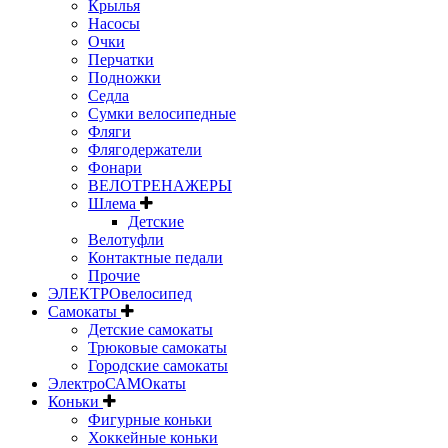
Крылья
Насосы
Очки
Перчатки
Подножки
Седла
Сумки велосипедные
Фляги
Флягодержатели
Фонари
ВЕЛОТРЕНАЖЕРЫ
Шлема
Детские
Велотуфли
Контактные педали
Прочие
ЭЛЕКТРОвелосипед
Самокаты
Детские самокаты
Трюковые самокаты
Городские самокаты
ЭлектроСАМОкаты
Коньки
Фигурные коньки
Хоккейные коньки