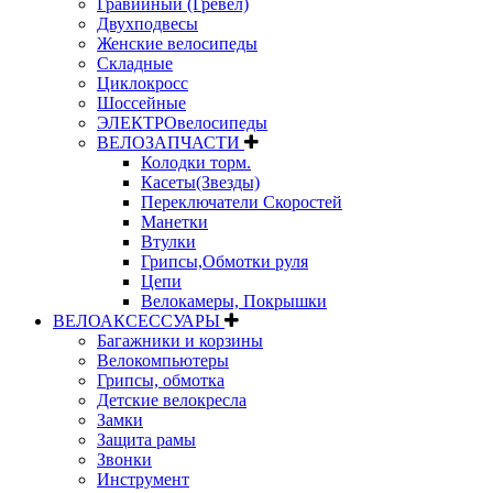
Гравийный (Гревел)
Двухподвесы
Женские велосипеды
Складные
Циклокросс
Шоссейные
ЭЛЕКТРОвелосипеды
ВЕЛОЗАПЧАСТИ
Колодки торм.
Касеты(Звезды)
Переключатели Скоростей
Манетки
Втулки
Грипсы,Обмотки руля
Цепи
Велокамеры, Покрышки
ВЕЛОАКСЕССУАРЫ
Багажники и корзины
Велокомпьютеры
Грипсы, обмотка
Детские велокресла
Замки
Защита рамы
Звонки
Инструмент