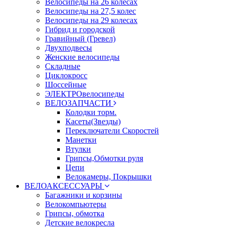
Велосипеды на 26 колесах
Велосипеды на 27,5 колес
Велосипеды на 29 колесах
Гибрид и городской
Гравийный (Гревел)
Двухподвесы
Женские велосипеды
Складные
Циклокросс
Шоссейные
ЭЛЕКТРОвелосипеды
ВЕЛОЗАПЧАСТИ
Колодки торм.
Касеты(Звезды)
Переключатели Скоростей
Манетки
Втулки
Грипсы,Обмотки руля
Цепи
Велокамеры, Покрышки
ВЕЛОАКСЕССУАРЫ
Багажники и корзины
Велокомпьютеры
Грипсы, обмотка
Детские велокресла