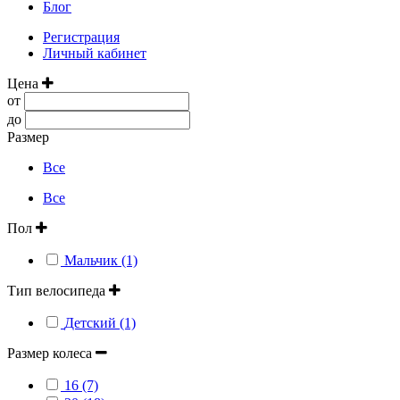
Блог
Регистрация
Личный кабинет
Цена
от
до
Размер
Все
Все
Пол
Мальчик (1)
Тип велосипеда
Детский (1)
Размер колеса
16 (7)