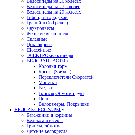
Велосипеды на 26 колесах
Велосипеды на 27,5 колес
Велосипеды на 29 колесах
Гибрид и городской
Гравийный (Гревел)
Двухподвесы
Женские велосипеды
Складные
Циклокросс
Шоссейные
ЭЛЕКТРОвелосипеды
ВЕЛОЗАПЧАСТИ
Колодки торм.
Касеты(Звезды)
Переключатели Скоростей
Манетки
Втулки
Грипсы,Обмотки руля
Цепи
Велокамеры, Покрышки
ВЕЛОАКСЕССУАРЫ
Багажники и корзины
Велокомпьютеры
Грипсы, обмотка
Детские велокресла