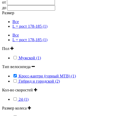
от
до
Размер
Все
L = рост 178-185 (1)
Все
L = рост 178-185 (1)
Пол
Мужской (1)
Тип велосипеда
Кросс-кантри (горный MTB) (1)
Гибрид и городской (2)
Кол-во скоростей
24 (1)
Размер колеса