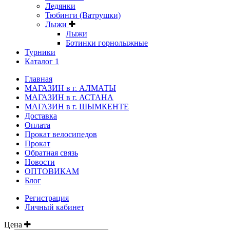
Ледянки
Тюбинги (Ватрушки)
Лыжи
Лыжи
Ботинки горнолыжные
Турники
Каталог 1
Главная
МАГАЗИН в г. АЛМАТЫ
МАГАЗИН в г. АСТАНА
МАГАЗИН в г. ШЫМКЕНТЕ
Доставка
Оплата
Прокат велосипедов
Прокат
Обратная связь
Новости
ОПТОВИКАМ
Блог
Регистрация
Личный кабинет
Цена