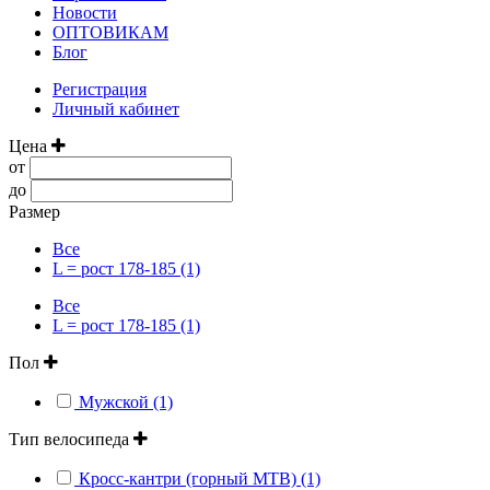
Новости
ОПТОВИКАМ
Блог
Регистрация
Личный кабинет
Цена
от
до
Размер
Все
L = рост 178-185 (1)
Все
L = рост 178-185 (1)
Пол
Мужской (1)
Тип велосипеда
Кросс-кантри (горный MTB) (1)