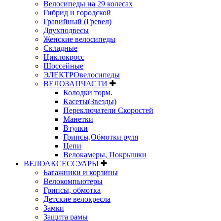
Велосипеды на 29 колесах
Гибрид и городской
Гравийный (Гревел)
Двухподвесы
Женские велосипеды
Складные
Циклокросс
Шоссейные
ЭЛЕКТРОвелосипеды
ВЕЛОЗАПЧАСТИ
Колодки торм.
Касеты(Звезды)
Переключатели Скоростей
Манетки
Втулки
Грипсы,Обмотки руля
Цепи
Велокамеры, Покрышки
ВЕЛОАКСЕССУАРЫ
Багажники и корзины
Велокомпьютеры
Грипсы, обмотка
Детские велокресла
Замки
Защита рамы