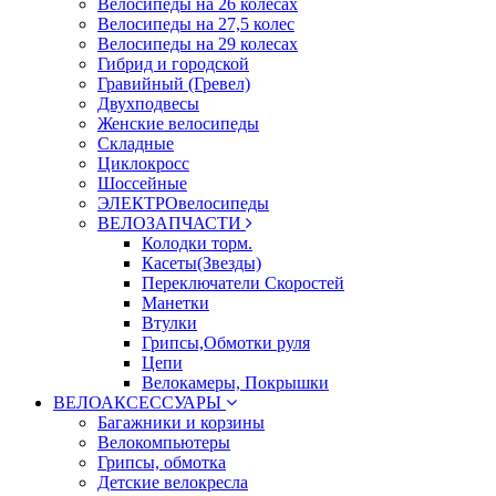
Велосипеды на 26 колесах
Велосипеды на 27,5 колес
Велосипеды на 29 колесах
Гибрид и городской
Гравийный (Гревел)
Двухподвесы
Женские велосипеды
Складные
Циклокросс
Шоссейные
ЭЛЕКТРОвелосипеды
ВЕЛОЗАПЧАСТИ
Колодки торм.
Касеты(Звезды)
Переключатели Скоростей
Манетки
Втулки
Грипсы,Обмотки руля
Цепи
Велокамеры, Покрышки
ВЕЛОАКСЕССУАРЫ
Багажники и корзины
Велокомпьютеры
Грипсы, обмотка
Детские велокресла