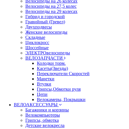
Велосипеды на 26 колесах
Велосипеды на 27,5 колес
Велосипеды на 29 колесах
Гибрид и городской
Гравийный (Гревел)
Двухподвесы
Женские велосипеды
Складные
Циклокросс
Шоссейные
ЭЛЕКТРОвелосипеды
ВЕЛОЗАПЧАСТИ
Колодки торм.
Касеты(Звезды)
Переключатели Скоростей
Манетки
Втулки
Грипсы,Обмотки руля
Цепи
Велокамеры, Покрышки
ВЕЛОАКСЕССУАРЫ
Багажники и корзины
Велокомпьютеры
Грипсы, обмотка
Детские велокресла