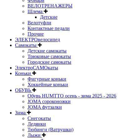
Фонари
ВЕЛОТРЕНАЖЕРЫ
Шлема
Детские
Велотуфли
Контактные педали
Прочие
ЭЛЕКТРОвелосипед
Самокаты
Детские самокаты
Трюковые самокаты
Городские самокаты
ЭлектроСАМОкаты
Коньки
Фигурные коньки
Хоккейные коньки
ОБУВЬ
Обувь HUMTTO осень - зима 2025 - 2026
JOMA сороконожки
JOMA футзалки
Зима
Снегокаты
Ледянки
Тюбинги (Ватрушки)
Лыжи