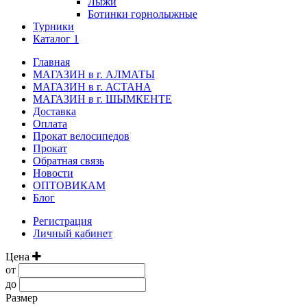
Лыжи
Ботинки горнолыжные
Турники
Каталог 1
Главная
МАГАЗИН в г. АЛМАТЫ
МАГАЗИН в г. АСТАНА
МАГАЗИН в г. ШЫМКЕНТЕ
Доставка
Оплата
Прокат велосипедов
Прокат
Обратная связь
Новости
ОПТОВИКАМ
Блог
Регистрация
Личный кабинет
Цена
от
до
Размер