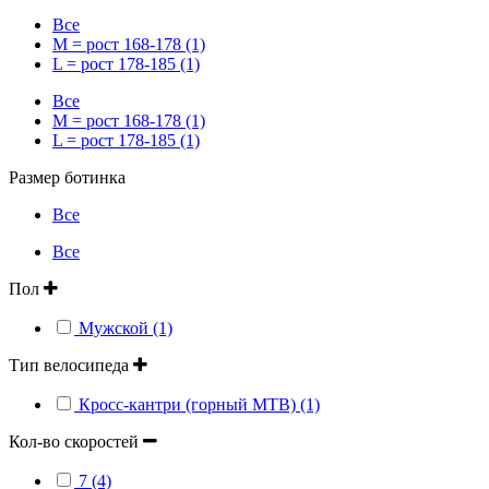
Все
M = рост 168-178 (1)
L = рост 178-185 (1)
Все
M = рост 168-178 (1)
L = рост 178-185 (1)
Размер ботинка
Все
Все
Пол
Мужской (1)
Тип велосипеда
Кросс-кантри (горный MTB) (1)
Кол-во скоростей
7 (4)