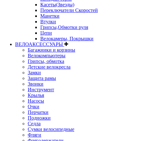
Касеты(Звезды)
Переключатели Скоростей
Манетки
Втулки
Грипсы,Обмотки руля
Цепи
Велокамеры, Покрышки
ВЕЛОАКСЕССУАРЫ
Багажники и корзины
Велокомпьютеры
Грипсы, обмотка
Детские велокресла
Замки
Защита рамы
Звонки
Инструмент
Крылья
Насосы
Очки
Перчатки
Подножки
Седла
Сумки велосипедные
Фляги
Флягодержатели