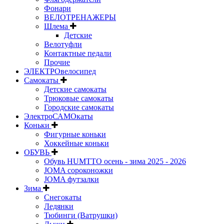
Фонари
ВЕЛОТРЕНАЖЕРЫ
Шлема
Детские
Велотуфли
Контактные педали
Прочие
ЭЛЕКТРОвелосипед
Самокаты
Детские самокаты
Трюковые самокаты
Городские самокаты
ЭлектроСАМОкаты
Коньки
Фигурные коньки
Хоккейные коньки
ОБУВЬ
Обувь HUMTTO осень - зима 2025 - 2026
JOMA сороконожки
JOMA футзалки
Зима
Снегокаты
Ледянки
Тюбинги (Ватрушки)