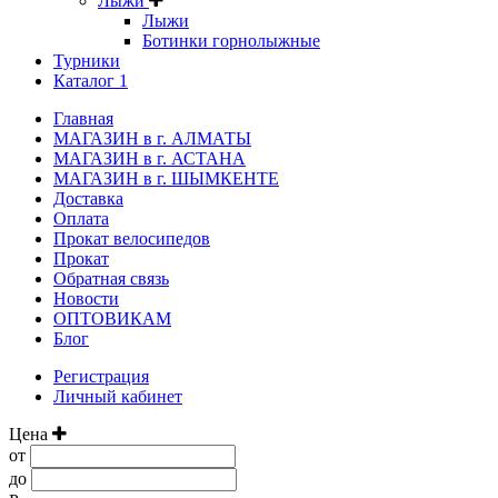
Лыжи
Лыжи
Ботинки горнолыжные
Турники
Каталог 1
Главная
МАГАЗИН в г. АЛМАТЫ
МАГАЗИН в г. АСТАНА
МАГАЗИН в г. ШЫМКЕНТЕ
Доставка
Оплата
Прокат велосипедов
Прокат
Обратная связь
Новости
ОПТОВИКАМ
Блог
Регистрация
Личный кабинет
Цена
от
до