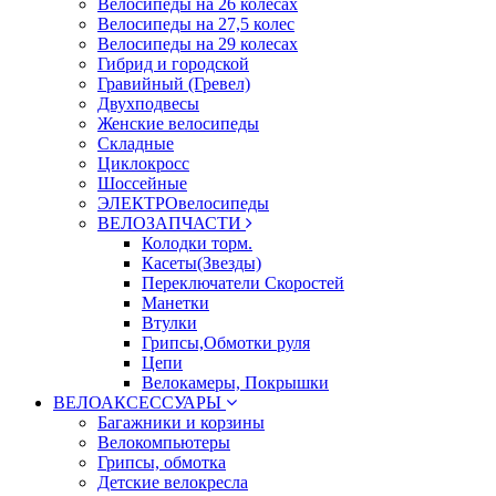
Велосипеды на 26 колесах
Велосипеды на 27,5 колес
Велосипеды на 29 колесах
Гибрид и городской
Гравийный (Гревел)
Двухподвесы
Женские велосипеды
Складные
Циклокросс
Шоссейные
ЭЛЕКТРОвелосипеды
ВЕЛОЗАПЧАСТИ
Колодки торм.
Касеты(Звезды)
Переключатели Скоростей
Манетки
Втулки
Грипсы,Обмотки руля
Цепи
Велокамеры, Покрышки
ВЕЛОАКСЕССУАРЫ
Багажники и корзины
Велокомпьютеры
Грипсы, обмотка
Детские велокресла